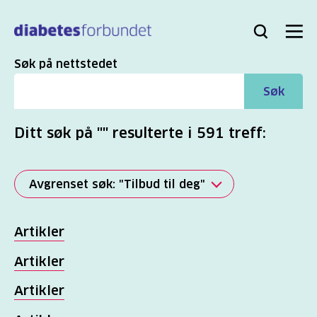
Til
hovedinnhold
Bli
Logg
Søk
Meny
medlem
inn
Søk
Søk på nettstedet
Søk
Ditt søk på "" resulterte i 591 treff:
Avgrenset søk: "Tilbud til deg"
Alle
Artikler
(2817)
Artikler
Mer
Artikler
(863)