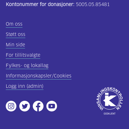
Kontonummer for donasjoner:
5005.05.85481
diabetes?
(9)
Om oss
Bli
Støtt oss
medlem
Min side
(1)
For tillitsvalgte
Fylkes- og lokallag
Informasjonskapsler/Cookies
Logg inn (admin)
Godkjent
av
Instagram
Twitter
Facebook
Youtube
Innsamlingsko