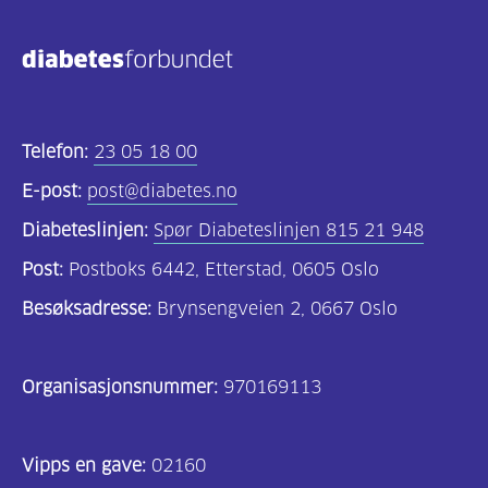
Felles
innhold
(68)
Telefon:
23 05 18 00
Diabetes
type
E-post:
post@diabetes.no
1
Diabeteslinjen:
Spør Diabeteslinjen 815 21 948
(56)
Post:
Postboks 6442, Etterstad, 0605 Oslo
Diabetes
Besøksadresse:
Brynsengveien 2, 0667 Oslo
type
2
Organisasjonsnummer:
970169113
(19)
Hva
Vipps en gave:
02160
er