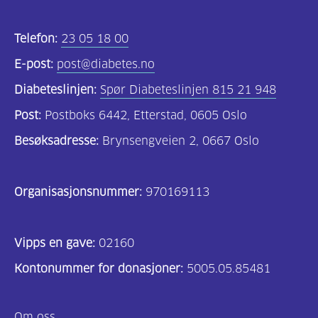
Kosthold
og
Telefon:
23 05 18 00
oppskrifter
E-post:
post@diabetes.no
(725)
Diabeteslinjen:
Spør Diabeteslinjen 815 21 948
Tilbud
Post:
Postboks 6442, Etterstad, 0605 Oslo
til
Besøksadresse:
Brynsengveien 2, 0667 Oslo
deg
(591)
Organisasjonsnummer:
970169113
Om
oss
Vipps en gave:
(316)
02160
Kontonummer for donasjoner:
5005.05.85481
For
helsepersonell
Om oss
(169)