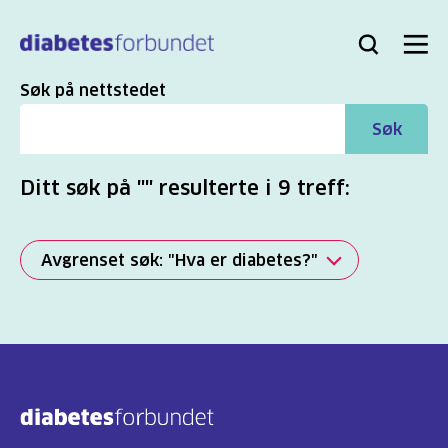
Til
hovedinnhold
Bli
Logg
Søk
Meny
medlem
inn
Søk
Søk på nettstedet
Søk
Ditt søk på "" resulterte i 9 treff:
Avgrenset søk: "Hva er diabetes?"
Alle
(2817)
Mer
(863)