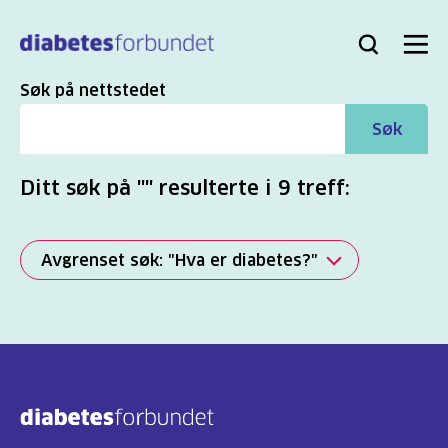
Til
hovedinnhold
Bli
Logg
Søk
Meny
medlem
inn
Søk
Søk på nettstedet
Søk
Ditt søk på "" resulterte i 9 treff:
Avgrenset søk: "Hva er diabetes?"
Alle
(2817)
Mer
(863)