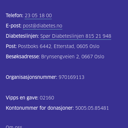
Kosthold
og
Telefon:
23 05 18 00
oppskrifter
E-post:
post@diabetes.no
(725)
Diabeteslinjen:
Spør Diabeteslinjen 815 21 948
Tilbud
Post:
Postboks 6442, Etterstad, 0605 Oslo
til
Besøksadresse:
Brynsengveien 2, 0667 Oslo
deg
(591)
Organisasjonsnummer:
970169113
Om
oss
Vipps en gave:
(316)
02160
Kontonummer for donasjoner:
5005.05.85481
For
helsepersonell
Om oss
(169)