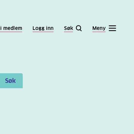
li medlem
Logg inn
Søk
Meny
Søk