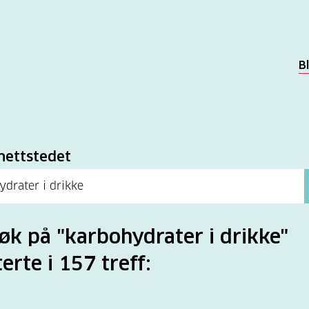
B
k
nettstedet
søk på "karbohydrater i drikke"
terte i 157 treff: