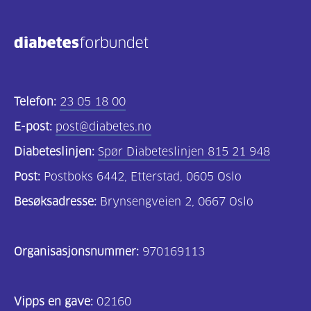
Kosthold
og
oppskrifter
(690)
Telefon:
23 05 18 00
Om
E-post:
post@diabetes.no
oss
Diabeteslinjen:
Spør Diabeteslinjen 815 21 948
(302)
Post:
Postboks 6442, Etterstad, 0605 Oslo
Tilbud
Besøksadresse:
Brynsengveien 2, 0667 Oslo
til
deg
Organisasjonsnummer:
970169113
(197)
For
Vipps en gave:
02160
helsepersonell