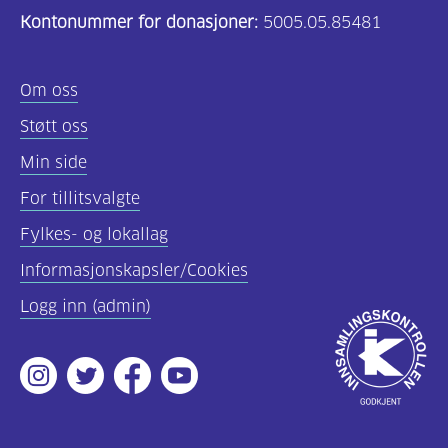
Kontonummer for donasjoner:
5005.05.85481
(157)
Felles
Om oss
innhold
Støtt oss
(59)
Min side
Diabetes
For tillitsvalgte
type
Fylkes- og lokallag
1
(43)
Informasjonskapsler/Cookies
Logg inn (admin)
Diabetes
Godkjent
type
av
2
Instagram
Twitter
Facebook
Youtube
Innsamlingsko
(17)
Hva