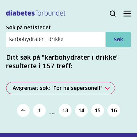
Til
hovedinnhold
Bli
Logg
Søk
Meny
medlem
inn
Søk
Søk på nettstedet
Søk
Ditt søk på "karbohydrater i drikke"
resulterte i 157 treff:
Avgrenset søk: "For helsepersonell"
Alle
1
13
14
15
16
(2279)
Mer
(806)