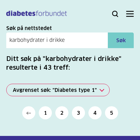
Til
hovedinnhold
Bli
Logg
Søk
Meny
medlem
inn
Søk
Søk på nettstedet
Søk
Ditt søk på "karbohydrater i drikke"
resulterte i 43 treff:
Avgrenset søk: "Diabetes type 1"
Alle
1
2
3
4
5
(2277)
Mer
(806)