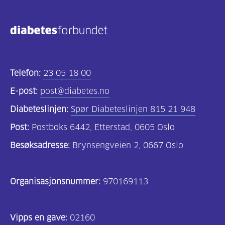
Kosthold
og
oppskrifter
(690)
Telefon:
23 05 18 00
Om
E-post:
post@diabetes.no
oss
Diabeteslinjen:
Spør Diabeteslinjen 815 21 948
(302)
Post:
Postboks 6442, Etterstad, 0605 Oslo
Tilbud
Besøksadresse:
Brynsengveien 2, 0667 Oslo
til
deg
Organisasjonsnummer:
970169113
(195)
For
Vipps en gave:
02160
helsepersonell