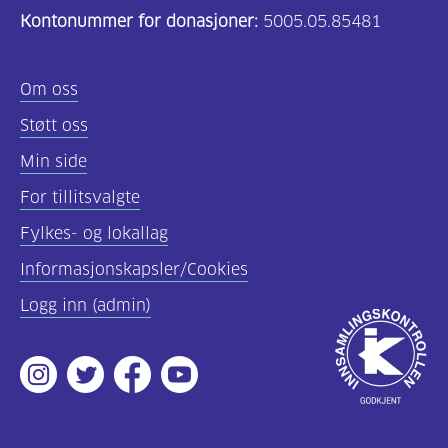
Kontonummer for donasjoner:
5005.05.85481
(157)
Felles
Om oss
innhold
Støtt oss
(59)
Min side
Diabetes
For tillitsvalgte
type
Fylkes- og lokallag
1
(43)
Informasjonskapsler/Cookies
Logg inn (admin)
Diabetes
Godkjent
type
av
2
Instagram
Twitter
Facebook
Youtube
Innsamlingsko
(17)
Hva