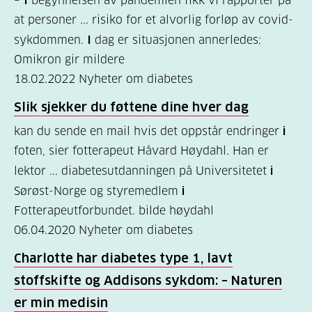
–
I
begynnelsen av pandemien fikk vi rapporter på
er
at personer ... risiko for et alvorlig forløp av covid-
sykdommen.
I
dag er situasjonen annerledes:
diabetes?
Omikron gir mildere
(7)
18.02.2022
Nyheter om diabetes
Bli
Slik sjekker du føttene dine hver dag
medlem
kan du sende en mail hvis det oppstår endringer
i
(1)
foten, sier fotterapeut Håvard Høydahl. Han er
lektor ... diabetesutdanningen på Universitetet
i
Sørøst-Norge og styremedlem
i
Fotterapeutforbundet. bilde høydahl
06.04.2020
Nyheter om diabetes
Charlotte har diabetes type 1, lavt
stoffskifte og Addisons sykdom: – Naturen
er min medisin