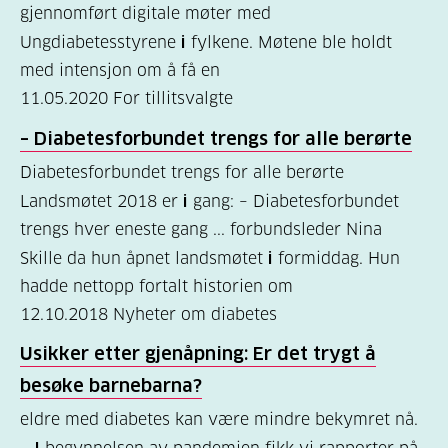
gjennomført digitale møter med
(157)
Ungdiabetesstyrene
i
fylkene. Møtene ble holdt
Felles
med intensjon om å få en
innhold
11.05.2020
For tillitsvalgte
(59)
– Diabetesforbundet trengs for alle berørte
Diabetes
Diabetesforbundet trengs for alle berørte
Landsmøtet 2018 er
i
gang: – Diabetesforbundet
type
trengs hver eneste gang ... forbundsleder Nina
1
Skille da hun åpnet landsmøtet
i
formiddag. Hun
(43)
hadde nettopp fortalt historien om
Diabetes
12.10.2018
Nyheter om diabetes
type
Usikker etter gjenåpning: Er det trygt å
2
besøke barnebarna?
(17)
eldre med diabetes kan være mindre bekymret nå.
Hva