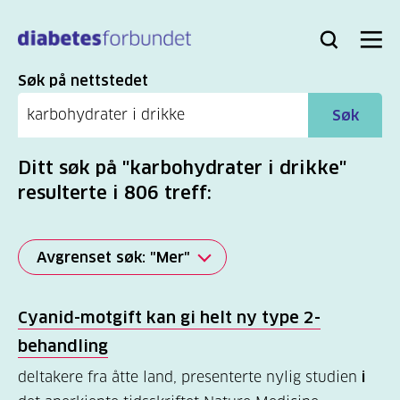
Til
hovedinnhold
Bli
Logg
Søk
Meny
medlem
inn
Søk
Søk på nettstedet
Søk
Ditt søk på "karbohydrater i drikke"
resulterte i 806 treff:
Avgrenset søk: "Mer"
Alle
Cyanid-motgift kan gi helt ny type 2-
(2279)
behandling
Mer
deltakere fra åtte land, presenterte nylig studien
i
(806)