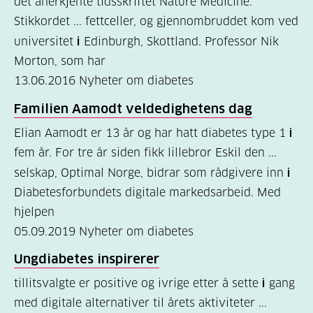
det anerkjente tidsskriftet Nature Medicine.
Stikkordet ... fettceller, og gjennombruddet kom ved
Kosthold
universitet
i
Edinburgh, Skottland. Professor Nik
og
Morton, som har
oppskrifter
13.06.2016
Nyheter om diabetes
(690)
Familien Aamodt veldedighetens dag
Om
Elian Aamodt er 13 år og har hatt diabetes type 1
i
oss
fem år. For tre år siden fikk lillebror Eskil den ...
(302)
selskap, Optimal Norge, bidrar som rådgivere inn
i
Tilbud
Diabetesforbundets digitale markedsarbeid. Med
hjelpen
til
05.09.2019
Nyheter om diabetes
deg
(197)
Ungdiabetes inspirerer
tillitsvalgte er positive og ivrige etter å sette
i
gang
For
med digitale alternativer til årets aktiviteter ...
helsepersonell