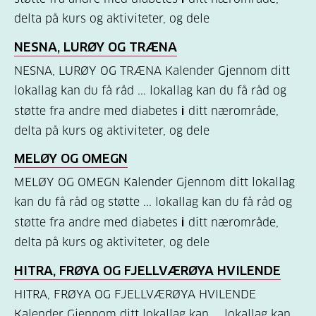
delta på kurs og aktiviteter, og dele
Kosthold
NESNA, LURØY OG TRÆNA
og
oppskrifter
NESNA, LURØY OG TRÆNA Kalender Gjennom ditt
lokallag kan du få råd ... lokallag kan du få råd og
(690)
støtte fra andre med diabetes
i
ditt nærområde,
Om
delta på kurs og aktiviteter, og dele
oss
MELØY OG OMEGN
(302)
MELØY OG OMEGN Kalender Gjennom ditt lokallag
Tilbud
kan du få råd og støtte ... lokallag kan du få råd og
til
støtte fra andre med diabetes
i
ditt nærområde,
deg
delta på kurs og aktiviteter, og dele
(197)
HITRA, FRØYA OG FJELLVÆRØYA HVILENDE
For
HITRA, FRØYA OG FJELLVÆRØYA HVILENDE
helsepersonell
Kalender Gjennom ditt lokallag kan ... lokallag kan