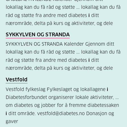
lokallag kan du få råd og støtte ... lokallag kan du få
er
råd og støtte fra andre med diabetes
i
ditt
diabetes?
nærområde, delta på kurs og aktiviteter, og dele
(7)
SYKKYLVEN OG STRANDA
Bli
SYKKYLVEN OG STRANDA Kalender Gjennom ditt
medlem
lokallag kan du få råd og støtte ... lokallag kan du få
(1)
råd og støtte fra andre med diabetes
i
ditt
nærområde, delta på kurs og aktiviteter, og dele
Vestfold
Vestfold fylkeslag Fylkeslaget og lokallagene
i
Diabetesforbundet organiserer lokale aktiviteter, ...
om diabetes og jobber for å fremme diabetessaken
i
ditt område. vestfold@diabetes.no Donasjon og
gaver