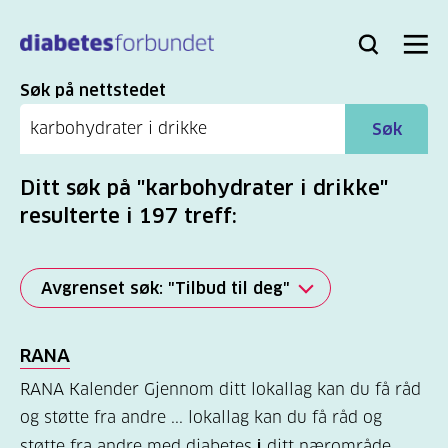
Til
hovedinnhold
Bli
Logg
Søk
Meny
medlem
inn
Søk
Søk på nettstedet
Søk
Ditt søk på "karbohydrater i drikke"
resulterte i 197 treff:
Avgrenset søk: "Tilbud til deg"
Alle
RANA
(2279)
RANA Kalender Gjennom ditt lokallag kan du få råd
Mer
og støtte fra andre ... lokallag kan du få råd og
(806)
støtte fra andre med diabetes
i
ditt nærområde,