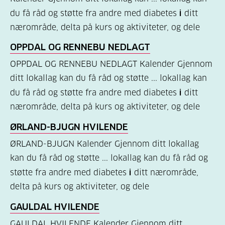
du få råd og støtte fra andre med diabetes
i
ditt
(157)
nærområde, delta på kurs og aktiviteter, og dele
Felles
OPPDAL OG RENNEBU NEDLAGT
innhold
OPPDAL OG RENNEBU NEDLAGT Kalender Gjennom
(59)
ditt lokallag kan du få råd og støtte ... lokallag kan
Diabetes
du få råd og støtte fra andre med diabetes
i
ditt
type
nærområde, delta på kurs og aktiviteter, og dele
1
ØRLAND-BJUGN HVILENDE
(43)
ØRLAND-BJUGN Kalender Gjennom ditt lokallag
Diabetes
kan du få råd og støtte ... lokallag kan du få råd og
type
støtte fra andre med diabetes
i
ditt nærområde,
2
delta på kurs og aktiviteter, og dele
(17)
GAULDAL HVILENDE
Hva
GAULDAL HVILENDE Kalender Gjennom ditt