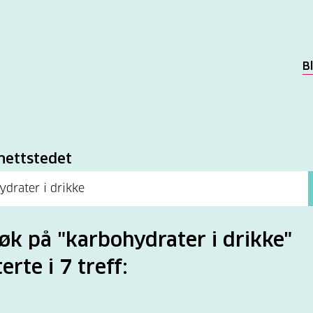
B
k
nettstedet
søk på "karbohydrater i drikke"
erte i 7 treff: