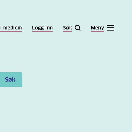
li medlem
Logg inn
Søk
Meny
Søk