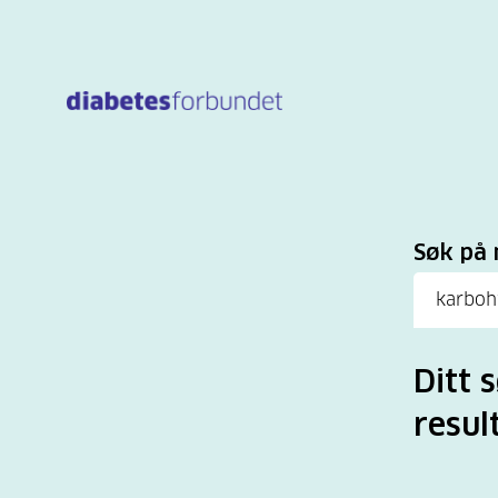
Til
hovedinnhold
Sø
Søk på 
Ditt 
result