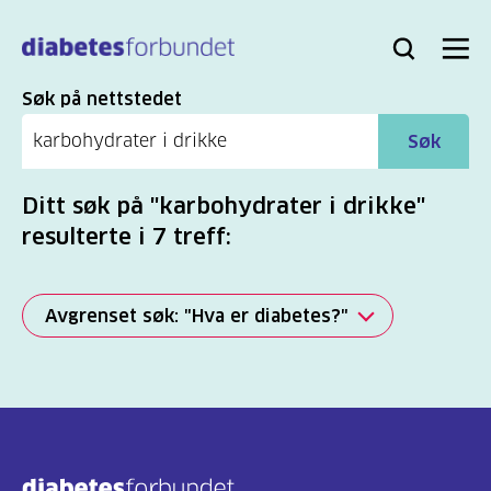
Til
hovedinnhold
Bli
Logg
Søk
Meny
medlem
inn
Søk
Søk på nettstedet
Søk
Ditt søk på "karbohydrater i drikke"
resulterte i 7 treff:
Avgrenset søk: "Hva er diabetes?"
Alle
(2277)
Mer
(806)