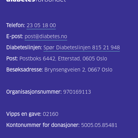
Kosthold
og
Telefon:
23 05 18 00
oppskrifter
E-post:
post@diabetes.no
(690)
Diabeteslinjen:
Spør Diabeteslinjen 815 21 948
Om
Post:
Postboks 6442, Etterstad, 0605 Oslo
oss
Besøksadresse:
Brynsengveien 2, 0667 Oslo
(302)
Tilbud
Organisasjonsnummer:
970169113
til
deg
Vipps en gave:
(195)
02160
Kontonummer for donasjoner:
5005.05.85481
For
helsepersonell