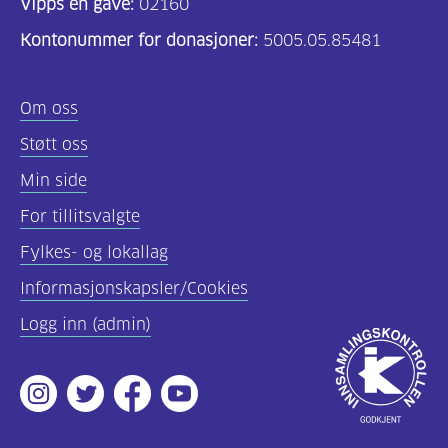
Vipps en gave:
02160
helsepersonell
Kontonummer for donasjoner:
5005.05.85481
(157)
Felles
Om oss
innhold
Støtt oss
(59)
Min side
Diabetes
For tillitsvalgte
type
Fylkes- og lokallag
1
(43)
Informasjonskapsler/Cookies
Logg inn (admin)
Diabetes
Godkjent
type
av
2
Instagram
Twitter
Facebook
Youtube
Innsamlingsko
(17)