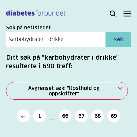
Til
hovedinnhold
Bli
Logg
Søk
Meny
medlem
inn
Søk
Søk på nettstedet
Søk
Ditt søk på "karbohydrater i drikke"
resulterte i 690 treff:
Avgrenset søk: "Kosthold og
oppskrifter"
Alle
1
66
67
68
69
(2277)
Mer