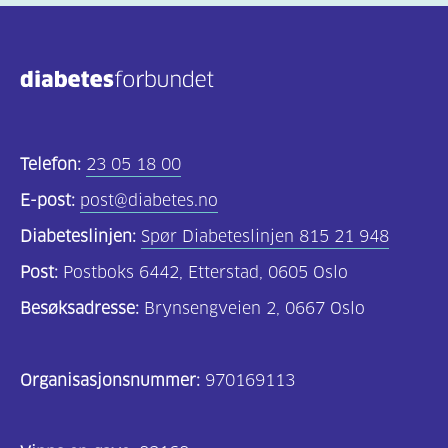
(806)
Kosthold
og
oppskrifter
(690)
Telefon:
23 05 18 00
Om
E-post:
post@diabetes.no
oss
Diabeteslinjen:
Spør Diabeteslinjen 815 21 948
(302)
Post:
Postboks 6442, Etterstad, 0605 Oslo
Tilbud
Besøksadresse:
Brynsengveien 2, 0667 Oslo
til
deg
Organisasjonsnummer:
970169113
(195)
For