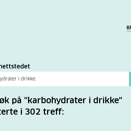
B
k
nettstedet
søk på "karbohydrater i drikke"
terte i 302 treff: