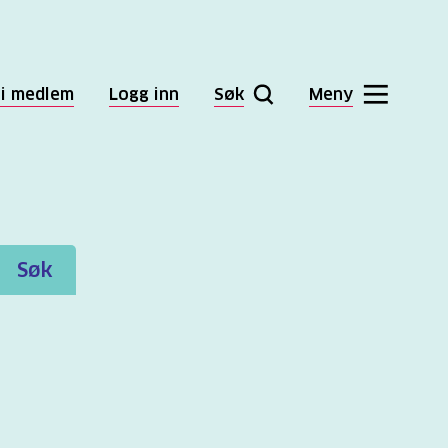
li medlem
Logg inn
Søk
Meny
Søk