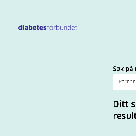
Til
hovedinnhold
Sø
Søk på 
Ditt 
resul