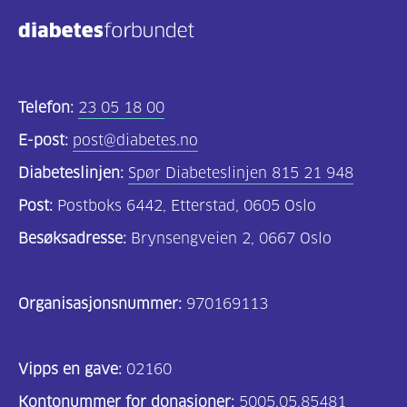
Kosthold
og
oppskrifter
(725)
Telefon:
23 05 18 00
Tilbud
E-post:
post@diabetes.no
til
Diabeteslinjen:
Spør Diabeteslinjen 815 21 948
deg
Post:
Postboks 6442, Etterstad, 0605 Oslo
(595)
Besøksadresse:
Brynsengveien 2, 0667 Oslo
Om
oss
Organisasjonsnummer:
970169113
(316)
For
Vipps en gave:
02160
helsepersonell
Kontonummer for donasjoner:
5005.05.85481
(169)