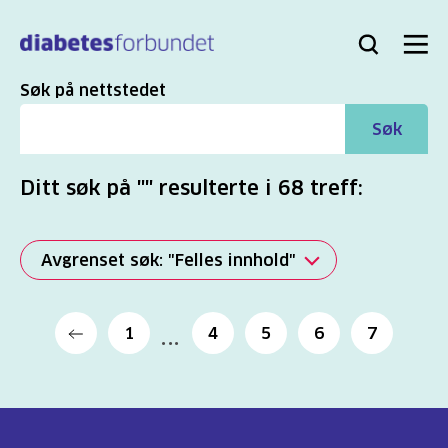
Til
hovedinnhold
Bli
Logg
Søk
Meny
medlem
inn
Søk
Søk på nettstedet
Søk
Ditt søk på "" resulterte i 68 treff:
Avgrenset søk: "Felles innhold"
Alle
1
4
5
6
7
(2821)
Mer
(863)