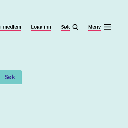
li medlem
Logg inn
Søk
Meny
Søk