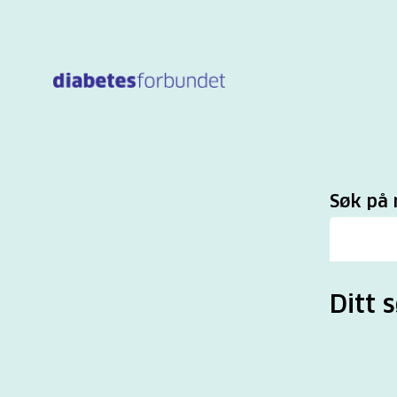
Til
hovedinnhold
Sø
Søk på 
Ditt s