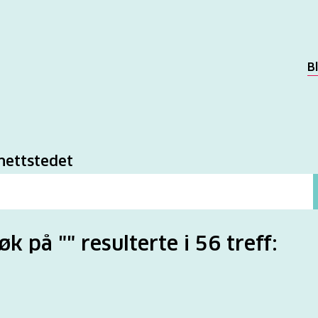
B
k
nettstedet
øk på "" resulterte i 56 treff: