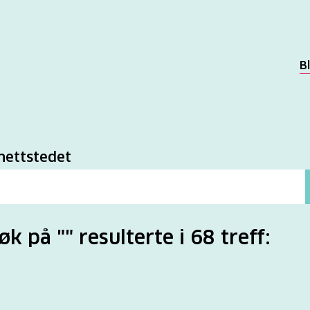
B
k
nettstedet
øk på "" resulterte i 68 treff: