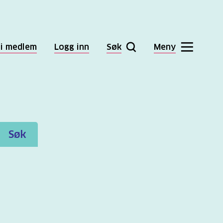
li medlem
Logg inn
Søk
Meny
Søk