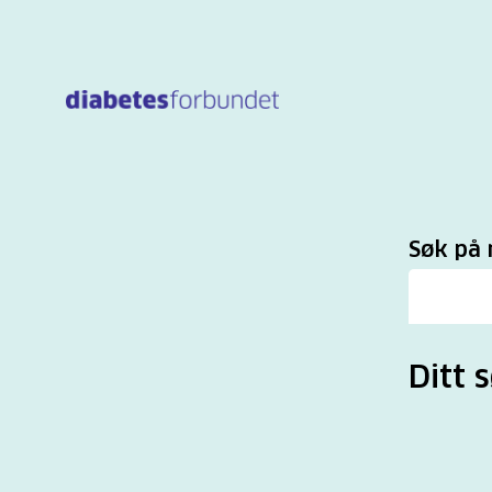
Til
hovedinnhold
Sø
Søk på 
Ditt s