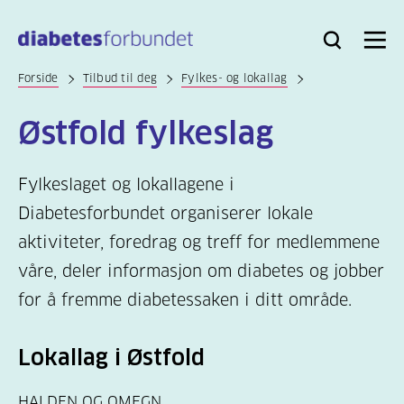
Til
hovedinnhold
Bli
Logg
Søk
Meny
medlem
inn
Forside
Tilbud til deg
Fylkes- og lokallag
Østfold fylkeslag
Fylkeslaget og lokallagene i
Diabetesforbundet organiserer lokale
aktiviteter, foredrag og treff for medlemmene
våre, deler informasjon om diabetes og jobber
for å fremme diabetessaken i ditt område.
Lokallag i Østfold
HALDEN OG OMEGN