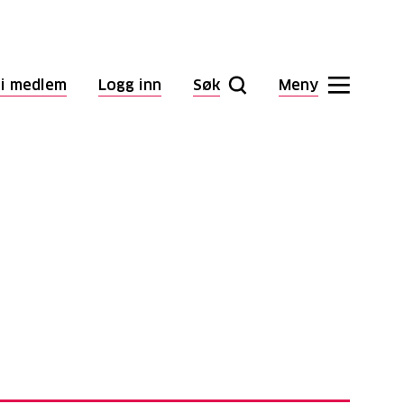
li medlem
Logg inn
Søk
Meny