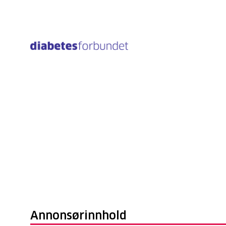
Til
hovedinnhold
Annonsørinnhold