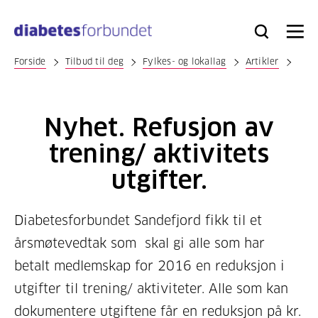
Til
hovedinnhold
Bli
Logg
Søk
Meny
medlem
inn
Forside
Tilbud til deg
Fylkes- og lokallag
Artikler
Nyhet. Refusjon av
trening/ aktivitets
utgifter.
Diabetesforbundet Sandefjord fikk til et
årsmøtevedtak som skal gi alle som har
betalt medlemskap for 2016 en reduksjon i
utgifter til trening/ aktiviteter. Alle som kan
dokumentere utgiftene får en reduksjon på kr.