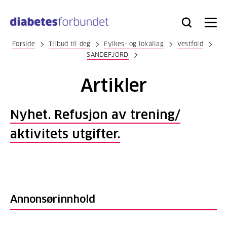
Til
hovedinnhold
Bli
Logg
Søk
Meny
medlem
inn
Forside
Tilbud til deg
Fylkes- og lokallag
Vestfold
SANDEFJORD
Artikler
Nyhet. Refusjon av trening/
aktivitets utgifter.
Annonsørinnhold