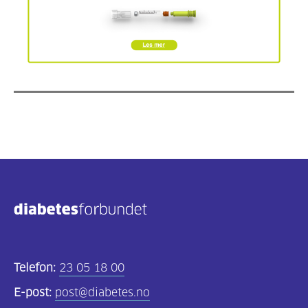
Telefon:
23 05 18 00
E-post:
post@diabetes.no