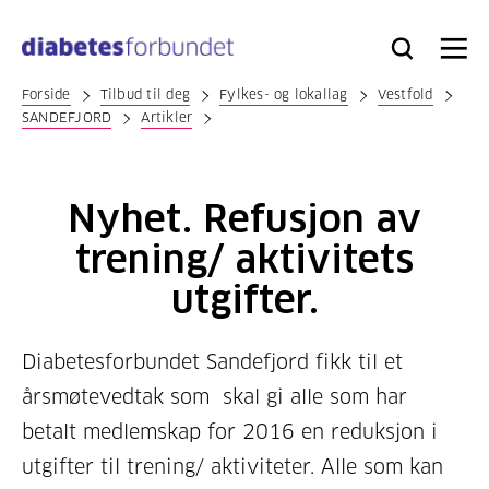
Til
hovedinnhold
Bli
Logg
Søk
Meny
medlem
inn
Forside
Tilbud til deg
Fylkes- og lokallag
Vestfold
SANDEFJORD
Artikler
Nyhet. Refusjon av
trening/ aktivitets
utgifter.
Diabetesforbundet Sandefjord fikk til et
årsmøtevedtak som skal gi alle som har
betalt medlemskap for 2016 en reduksjon i
utgifter til trening/ aktiviteter. Alle som kan