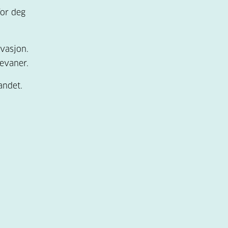
for deg
ivasjon.
evaner.
andet.