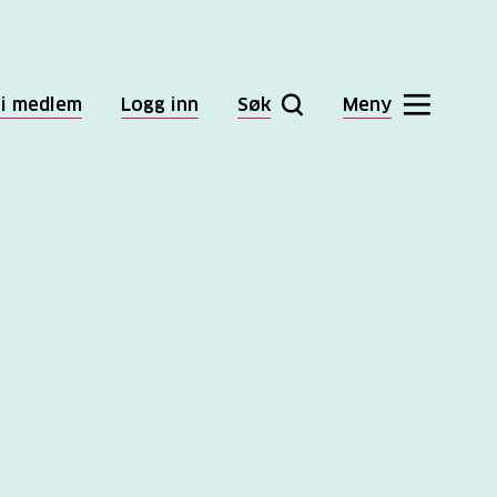
li medlem
Logg inn
Søk
Meny