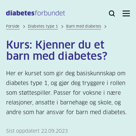
Til
hovedinnhold
Bli
Logg
Søk
Meny
medlem
inn
Forside
Diabetes type 1
Barn med diabetes
Kurs: Kjenner du et
barn med diabetes?
Her er kurset som gir deg basiskunnskap om
diabetes type 1, og gjør deg tryggere i rollen
som støttespiller. Passer for voksne i nære
relasjoner, ansatte i barnehage og skole, og
andre som har ansvar for barn med diabetes.
Sist oppdatert 22.09.2023