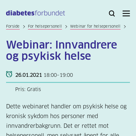
Til
hovedinnhold
Bli
Logg
Søk
Meny
medlem
inn
Forside
For helsepersonell
Webinar for helsepersonell
Webinar: Innvandrere
og psykisk helse
26.01.2021
18:00–19:00
Pris: Gratis
Dette webinaret handler om psykisk helse og
kronisk sykdom hos personer med
innvandrerbakgrunn. Det er rettet mot
helsepersonell, men selvsagt åpent for alle