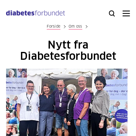
Til
hovedinnhold
Bli
Logg
Søk
Meny
medlem
inn
Forside
Om oss
Nytt fra
Diabetesforbundet