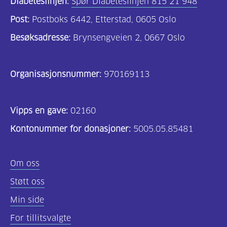
Diabeteslinjen:
Spør Diabeteslinjen 815 21 948
Post:
Postboks 6442, Etterstad, 0605 Oslo
Besøksadresse:
Brynsengveien 2, 0667 Oslo
Organisasjonsnummer:
970169113
Vipps en gave:
02160
Kontonummer for donasjoner:
5005.05.85481
Om oss
Støtt oss
Min side
For tillitsvalgte