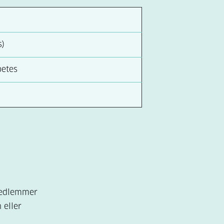
s)
betes
emedlemmer
 eller