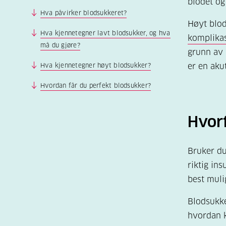
blodet og
Hva påvirker blodsukkeret?
Høyt blod
Hva kjennetegner lavt blodsukker, og hva
komplika
må du gjøre?
grunn av 
Hva kjennetegner høyt blodsukker?
er en akut
Hvordan får du perfekt blodsukker?
Hvor
Bruker du
riktig in
best muli
Blodsukke
hvordan k