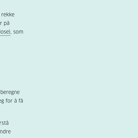
n rekke
r på
dose)
, som
å beregne
g for å få
rstå
andre