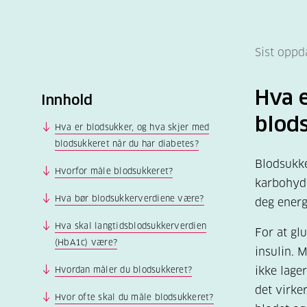
Sist oppd
Hva e
Innhold
blods
Hva er blodsukker, og hva skjer med
blodsukkeret når du har diabetes?
Blodsukke
Hvorfor måle blodsukkeret?
karbohydr
Hva bør blodsukkerverdiene være?
deg energ
Hva skal langtidsblodsukkerverdien
For at gl
(HbA1c) være?
insulin. 
Hvordan måler du blodsukkeret?
ikke lager
det virker
Hvor ofte skal du måle blodsukkeret?