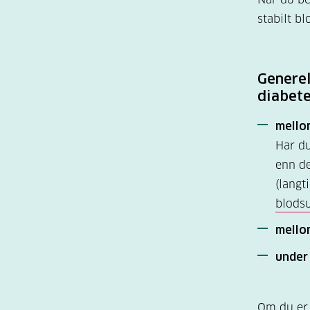
stabilt b
Generel
diabete
mello
Har du
enn de
(langt
blodsu
mello
under 
Om du e