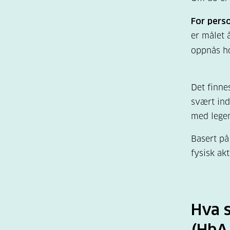
For pers
er målet 
oppnås ho
Det finne
svært ind
med legen
Basert på
fysisk akt
Hva 
(HbA