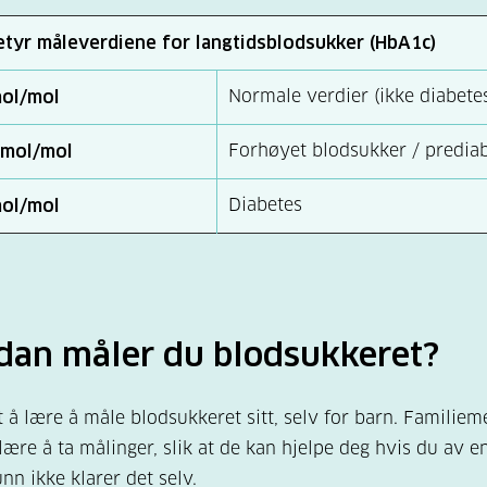
etyr måleverdiene for langtidsblodsukker (HbA1c)
Normale verdier (ikke diabete
ol/mol
Forhøyet blodsukker / predia
mmol/mol
Diabetes
ol/mol
dan måler du blodsukkeret?
tt å lære å måle blodsukkeret sitt, selv for barn. Famili
lære å ta målinger, slik at de kan hjelpe deg hvis du av en
nn ikke klarer det selv.