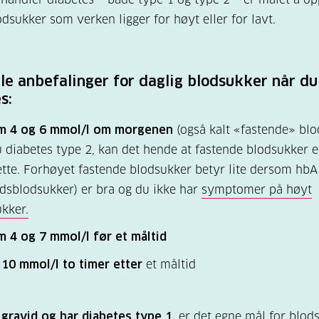
lodsukker som verken ligger for høyt eller for lavt.
le anbefalinger for daglig blodsukker når du
s:
m 4 og 6 mmol/l om morgenen
(også kalt «fastende» blo
 diabetes type 2, kan det hende at fastende blodsukker 
tte. Forhøyet fastende blodsukker betyr lite dersom hbA
idsblodsukker) er bra og du ikke har
symptomer på høyt
kker.
m 4 og 7 mmol/l før et måltid
10 mmol/l to timer etter
et måltid
r
gravid og har diabetes type 1
, er det
egne mål
for blods