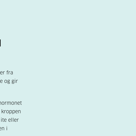
d
er fra
e og gir
u hormonet
i kroppen
lite eller
en i