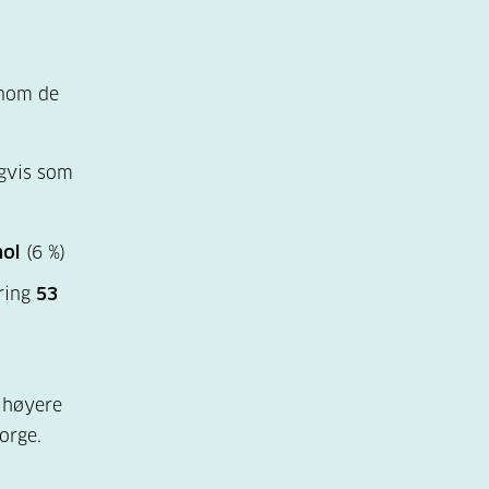
nnom de
igvis som
ol
(6 %)
kring
53
r høyere
orge.