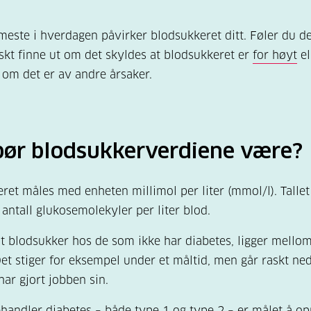
 meste i hverdagen påvirker blodsukkeret ditt. Føler du de
skt finne ut om det skyldes at blodsukkeret er
for høyt
el
r om det er av andre årsaker.
bør blodsukkerverdiene være?
ret måles med enheten millimol per liter (mmol/l). Tallet
 antall glukosemolekyler per liter blod.
t blodsukker hos de som ikke har diabetes, ligger mello
et stiger for eksempel under et måltid, men går raskt ned
har gjort jobben sin.
handler diabetes – både type 1 og type 2 – er målet å op