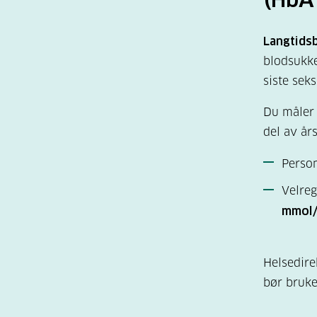
Langtids
blodsukke
siste seks
Du måler 
del av år
Person
Velreg
mmol
Helsedire
bør bruke