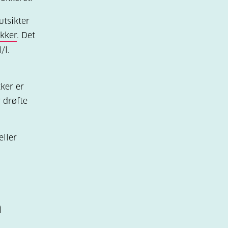
utsikter
kker
. Det
/l.
kker er
 drøfte
eller
n