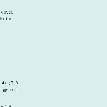
g uvel,
ler
for
m 4 og 7–8
 igjen når
pnå et