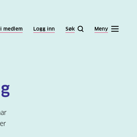
li medlem
Logg inn
Søk
Meny
ng
har
er