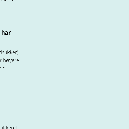
 har
dsukker).
er høyere
1c
ukkeret.