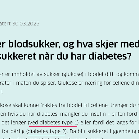
atert 30.03.2025
r blodsukker, og hva skjer me
ukkeret når du har diabetes?
r er innholdet av sukker (glukose) i blodet ditt, og komm
ater i maten du spiser. Glukose er næring for cellene din
i.
ukose skal kunne fraktes fra blodet til cellene, trenger d
Men hvis du har diabetes, mangler du insulin – enten ford
 det lenger (
ved diabetes type 1
) eller fordi det lages for 
 for dårlig (
diabetes type 2
). Da blir sukkeret liggende igj