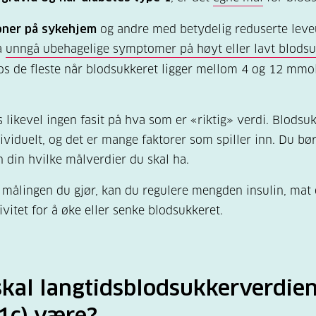
oner på sykehjem
og andre med betydelig reduserte leve
å
unngå ubehagelige symptomer på høyt eller lavt blodsu
s de fleste når blodsukkeret ligger mellom 4 og 12 mmol
s likevel ingen fasit på hva som er «riktig» verdi. Blodsu
ividuelt, og det er mange faktorer som spiller inn. Du bør
 din hvilke målverdier du skal ha.
 målingen du gjør, kan du regulere mengden insulin, mat 
ivitet for å øke eller senke blodsukkeret.
skal langtidsblodsukkerverdie
1c) være?