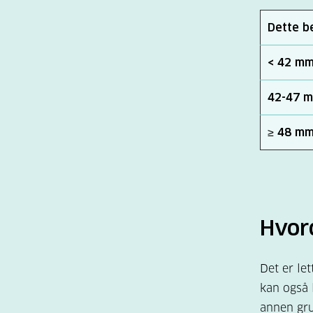
Dette b
< 42 mm
42-47 
≥ 48 mm
Hvor
Det er le
kan også 
annen gru