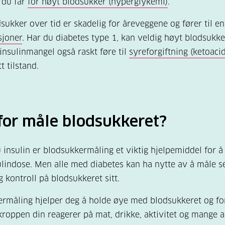
 du får
for høyt blodsukker (hyperglykemi)
.
sukker over tid er skadelig for åreveggene og fører til e
sjoner
. Har du diabetes type 1, kan veldig høyt blodsukke
insulinmangel også raskt føre til
syreforgiftning (ketoaci
t tilstand.
for måle blodsukkeret?
 insulin er blodsukkermåling et viktig hjelpemiddel for 
sulindose. Men alle med diabetes kan ha nytte av å måle se
g kontroll på blodsukkeret sitt.
rmåling hjelper deg å holde øye med blodsukkeret og fo
roppen din reagerer på mat, drikke, aktivitet og mange 