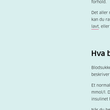
forhold.
Det aller
kan du ra
lavt
, elle
Hva 
Blodsukke
beskriver
Et normal
mmol/l. D
insulinet 
Når du be