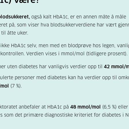
blodsukkeret,
også kalt HbA1c, er en annen måte å måle
ret på, som viser hva blodsukkerverdiene har vært gje
 til åtte uker.
ikke HbA1c selv, men med en blodprøve hos legen, vanl
skontrollen. Verdien vises i mmol/mol (tidligere prosent).
er uten diabetes har vanligvis verdier opp til
42 mmol/m
ulerte personer med diabetes kan ha verdier opp til om
/mol
(7 %).
ktoratet anbefaler at HbA1c på
48 mmol/mol
(6,5 %) elle
s som det primære diagnostiske kriteriet for diabetes i N