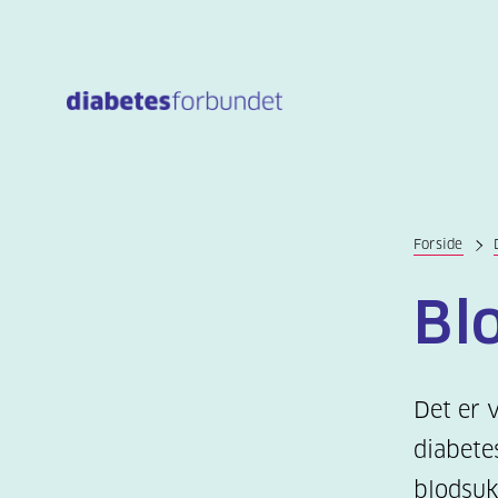
Til
hovedinnhold
Forside
Bl
Det er 
diabete
blodsuk