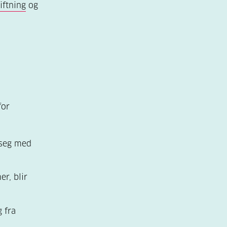
iftning
og
for
 seg med
er, blir
 fra