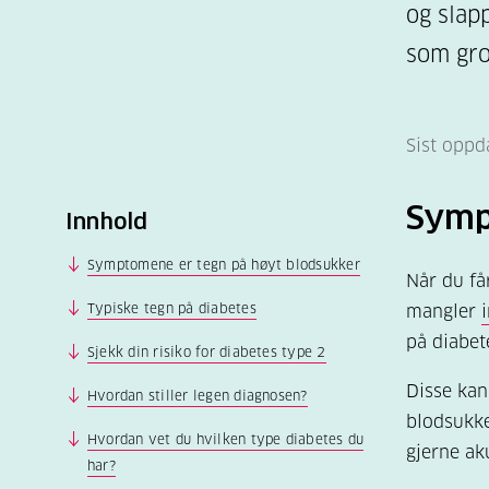
og slapp
som gro
Sist oppd
Symp
Innhold
Symptomene er tegn på høyt blodsukker
Når du få
Typiske tegn på diabetes
mangler
på diabet
Sjekk din risiko for diabetes type 2
Disse ka
Hvordan stiller legen diagnosen?
blodsukke
Hvordan vet du hvilken type diabetes du
gjerne ak
har?