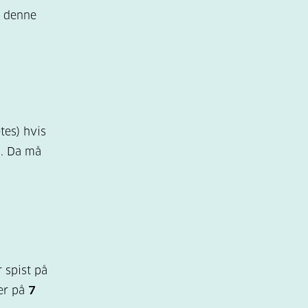
i denne
tes) hvis
). Da må
 spist på
ker på
7