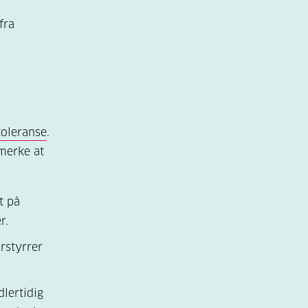
fra
toleranse
.
merke at
t på
r.
orstyrrer
lertidig