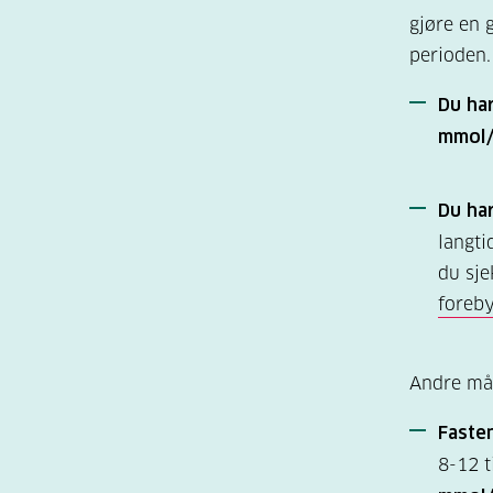
gjøre en 
perioden.
Du ha
mmol
Du har
langti
du sje
foreb
Andre måt
Faste
8-12 t