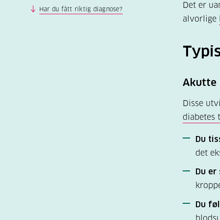
Det er ua
Har du fått riktig diagnose?
alvorlige
Typis
Akutte
Disse utv
diabetes 
Du tis
det ek
Du er 
kroppe
Du føl
blodsu