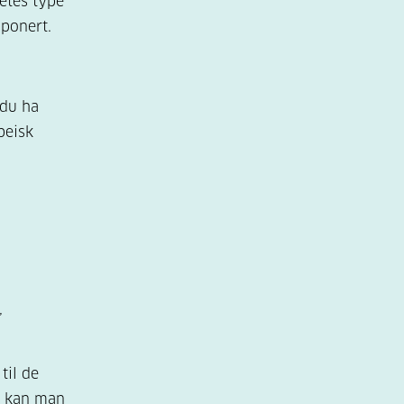
etes type
isponert.
du ha
peisk
,
til de
n kan man