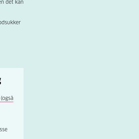
en det kan
lodsukker
g
 (også
isse