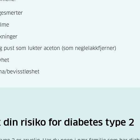
esmerter
lme
kninger
g pust som lukter aceton (som neglelakkfjerner)
vhet
a/bevisstløshet
 din risiko for diabetes type 2