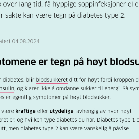
 over lang tid, få hyppige soppinfeksjoner elle
r sakte kan være tegn på diabetes type 2.
atert 04.08.2024
tomene er tegn på høyt blods
r diabetes, blir
blodsukkeret
ditt for høyt fordi kroppen d
insulin
, og klarer ikke å omdanne sukker til energi. Så s
es er egentlig symptomer på høyt blodsukker.
n være
kraftige
eller
utydelige
, avhengig av hvor høyt
ret er, og hvilken type diabetes du har. Diabetes type 1 
utt, men diabetes type 2 kan være vanskelig å påvise.