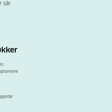
r sår
ukker
in
ymptomene
oppstår