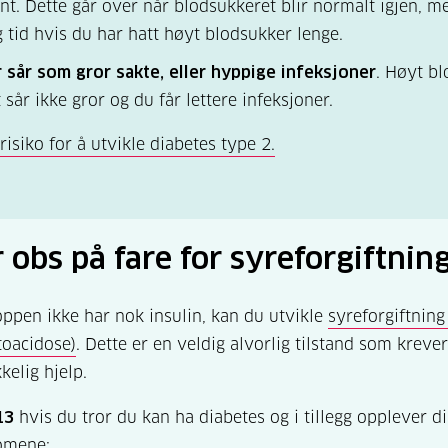
t. Dette går over når blodsukkeret blir normalt igjen, m
g tid hvis du har hatt høyt blodsukker lenge.
 sår som gror sakte, eller hyppige infeksjoner
. Høyt b
t sår ikke gror og du får lettere infeksjoner.
risiko for å utvikle diabetes type 2.
 obs på fare for syreforgiftnin
ppen ikke har nok insulin, kan du utvikle
syreforgiftning
toacidose)
. Dette er en veldig alvorlig tilstand som krever
kelig hjelp.
13
hvis du tror du kan ha diabetes og i tillegg opplever d
omene: