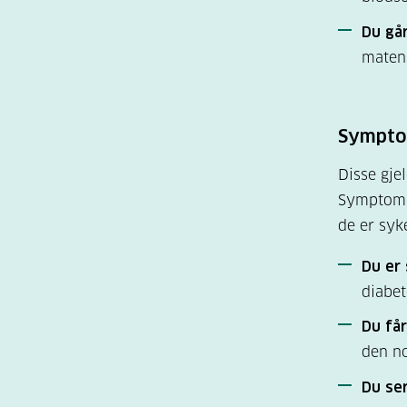
Du går
maten
Symptom
Disse gje
Symptomen
de er syk
Du er 
diabet
Du får
den no
Du ser