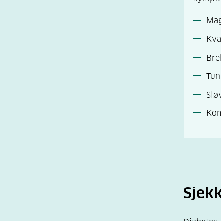
Mag
Kva
Bre
Tun
Slø
Kom
Sjekk