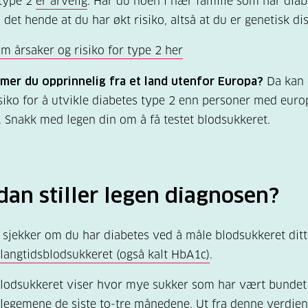
 type 2
er arvelig
. Har du noen i nær familie som har diab
 det hende at du har økt risiko, altså at du er genetisk d
m årsaker og risiko for type 2 her
mer du opprinnelig fra et land utenfor Europa?
Da kan 
siko for å utvikle diabetes type 2 enn personer med euro
 Snakk med legen din om å få testet blodsukkeret.
an stiller legen diagnosen?
 sjekker om du har diabetes ved å måle blodsukkeret ditt
langtidsblodsukkeret (også kalt HbA1c)
.
lodsukkeret viser hvor mye sukker som har vært bundet 
legemene de siste to-tre månedene. Ut fra denne verdie