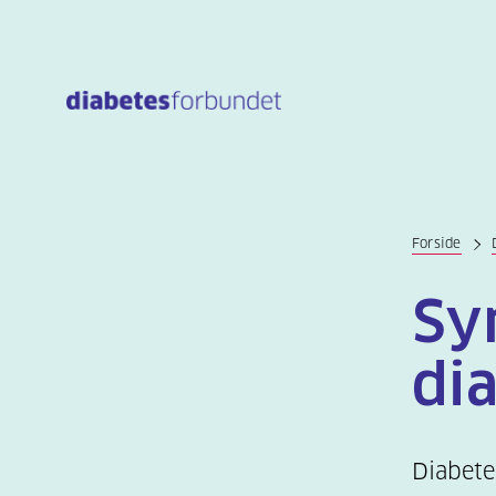
Til
hovedinnhold
Forside
Sy
di
Diabete