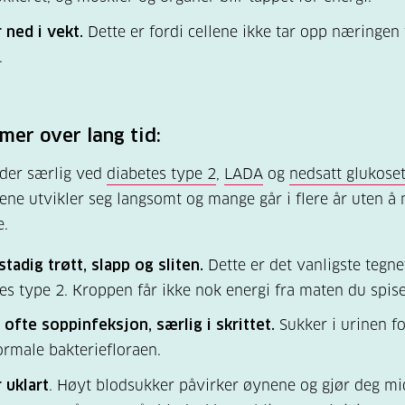
 ned i vekt.
Dette er fordi cellene ikke tar opp næringen 
.
er over lang tid:
lder særlig ved
diabetes type 2
,
LADA
og
nedsatt glukose
e utvikler seg langsomt og mange går i flere år uten å 
e.
stadig trøtt, slapp og sliten.
Dette er det vanligste tegne
es type 2. Kroppen får ikke nok energi fra maten du spise
 ofte soppinfeksjon, særlig i skrittet.
Sukker i urinen f
rmale bakteriefloraen.
 uklart
. Høyt blodsukker påvirker øynene og gjør deg mid