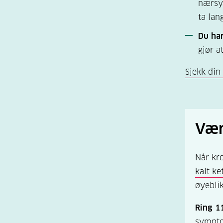
nærsyn
ta lan
Du har
gjør a
Sjekk din 
Vær
Når kro
kalt ke
øyeblik
Ring 1
sympt