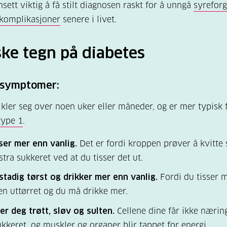
nsett viktig å få stilt diagnosen raskt for å unngå
syreforg
komplikasjoner
senere i livet.
ke tegn på diabetes
 symptomer:
ikler seg over noen uker eller måneder, og er mer typisk 
type 1
.
ser mer enn vanlig.
Det er fordi kroppen prøver å kvitte
stra sukkeret ved at du tisser det ut.
stadig tørst og drikker mer enn vanlig.
Fordi du tisser m
n uttørret og du må drikke mer.
er deg trøtt, sløv og sulten.
Cellene dine får ikke næring
kkeret, og muskler og organer blir tappet for energi.