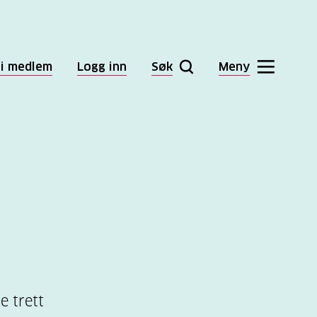
li medlem
Logg inn
Søk
Meny
e trett