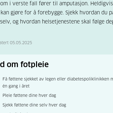
som i verste fall fører til amputasjon. Heldigvis
kan gjøre for å forebygge. Sjekk hvordan du p
 selv, og hvordan helsetjenestene skal følge de
atert 05.05.2025
åd om fotpleie
Få føttene sjekket av legen eller diabetespoliklinikken 
én gang i året
Pleie føttene dine hver dag
Sjekk føttene dine selv hver dag