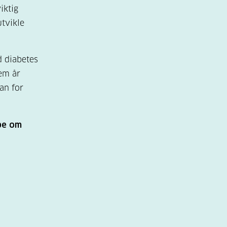
iktig
utvikle
d diabetes
em år
kan for
 be om