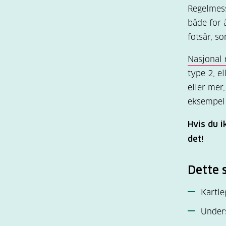
Regelmess
både for 
fotsår, s
Nasjonal 
type 2, e
eller mer,
eksempel 
Hvis du i
det!
Dette 
Kartle
Unders