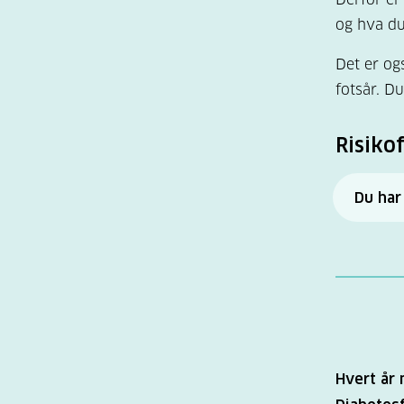
og hva du
Det er ogs
fotsår. Du
Risiko
Du har 
du har 
du har
du har 
du har
du har 
Hvert år
du har