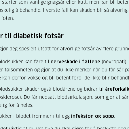
 starter som vanlige gnagsår eller kutt, men kan bli bete
skelig å behandle. I verste fall kan skaden bli så alvorlig
foten.
 til diabetisk fotsår
jør deg spesielt utsatt for alvorlige fotsår av flere grunn
lodsukker kan føre til
nerveskade i føttene
(nevropati).
r følsomheten og gjør at du ikke merker når du får sår på
 kan derfor vokse og bli betent fordi de ikke blir behandl
lodsukker skader også blodårene og bidrar til
åreforkal
osklerose). Du får nedsatt blodsirkulasjon, som gjør at så
lig for å heles.
kker i blodet fremmer i tillegg
infeksjon og sopp
.
 det viktig at du vet hva du skal gjøre for å beskytte deg 