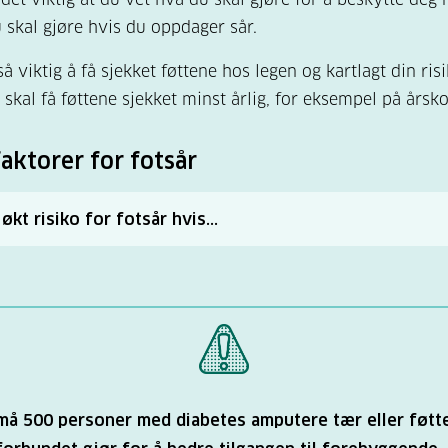
 skal gjøre hvis du oppdager sår.
å viktig å få sjekket føttene hos legen og kartlagt din ris
 skal få føttene sjekket minst årlig, for eksempel på årsko
faktorer for fotsår
økt risiko for fotsår hvis...
hatt fotsår før eller er blitt amputert
 nedsatt følsomhet i føttene på grunn av nevropati
nedsatt blodsirkulasjon i føttene
 høyt langtidsblodsukker (HbA1c)
hatt diabetes lenge, eller har høy alder
 må 500 personer med diabetes amputere tær eller føtt
 høyt blodkolesterol