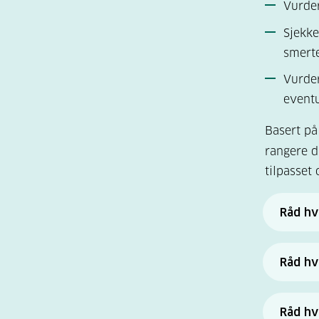
Vurder
Sjekke
smerte
Vurder
eventu
Basert på
rangere d
tilpasset
Råd hvi
Du har
føttene
Råd hv
Du har 
Last ne
årlig. 
(Helsed
Råd hv