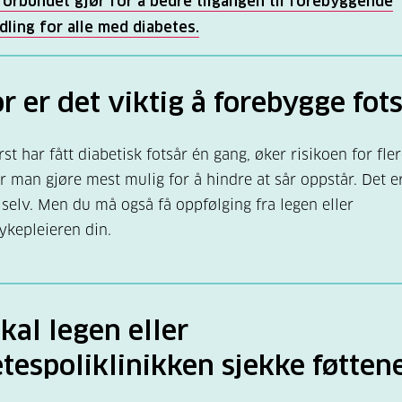
orbundet gjør for å bedre tilgangen til forebyggende
ling for alle med diabetes.
 høyt blodtrykk
misdannelser eller feilstillinger i beina, eller leddproble
r er det viktig å forebygge fot
 nedsatt syn
 psykiske vansker
st har fått diabetisk fotsår én gang, øker risikoen for fler
ker
r man gjøre mest mulig for å hindre at sår oppstår. Det 
ite fysisk aktiv
 selv. Men du må også få oppfølging fra legen eller
ykepleieren din.
vanskelig for å sjekke føttene dine selv
årsaker:
Det er også viktig at du blir utredet for andre ti
orhold som kan være årsak til fotsår: hjertesvikt eller nyr
skal legen eller
n gi hevelser i beina, stoffskiftesykdom, alkoholmisbruk 
ninger av medisiner.
tespoliklinikken sjekke føtten