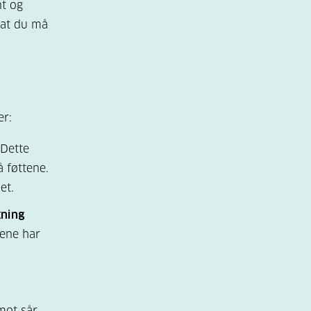
nt og
 at du må
er:
 Dette
 føttene.
et.
kning
rene har
mot sår,