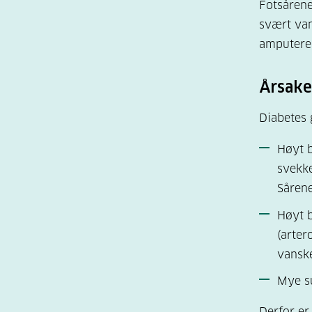
Fotsårene
svært van
amputere 
Årsaker
Diabetes g
Høyt b
svekke
Sårene
Høyt b
(arter
vanske
Mye su
Derfor er