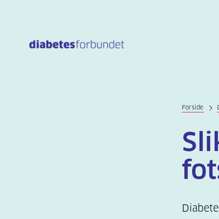
Til
hovedinnhold
Forside
Sl
fot
Diabete