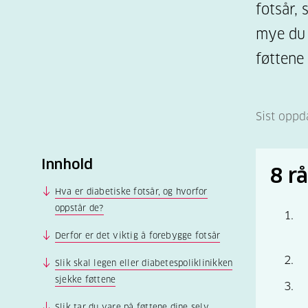
fotsår, 
mye du 
føttene
Sist oppd
Innhold
8 r
Hva er diabetiske fotsår, og hvorfor
oppstår de?
Derfor er det viktig å forebygge fotsår
Slik skal legen eller diabetespoliklinikken
sjekke føttene
Slik tar du vare på føttene dine selv