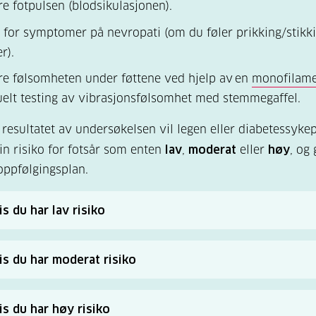
e fotpulsen (blodsikulasjonen).
 for symptomer på nevropati (om du føler prikking/stikki
r).
e følsomheten under føttene ved hjelp av en
monofilame
elt testing av vibrasjonsfølsomhet med stemmegaffel.
 resultatet av undersøkelsen vil legen eller diabetessyke
in risiko for fotsår som enten
lav
,
moderat
eller
høy
, og
 oppfølgingsplan.
s du har lav risiko
 en normal undersøkelse. Du skal følges opp årlig med sj
.
is du har moderat risiko
fått påvist risiko for fotsår. Du bør få kontrollert føttene
d brosjyren: Råd til deg med lav risiko for fotsår
Det anbefales at du selv sjekker føttene dine regelmessig 
irektoratet)
is du har høy risiko