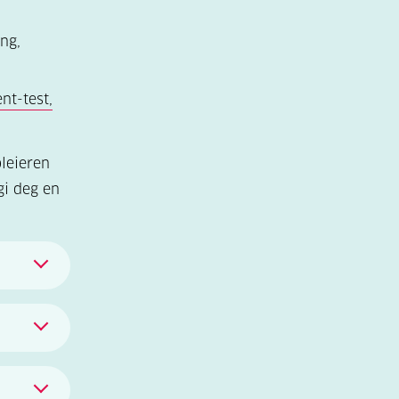
ng,
nt-test,
pleieren
 gi deg en
ekk av
 minst
og går