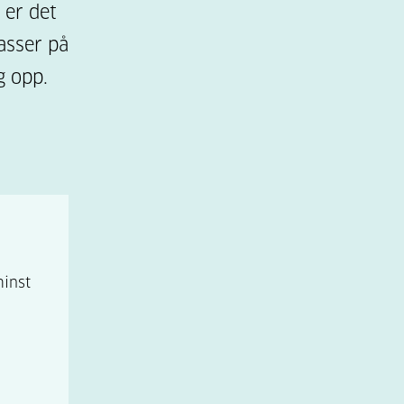
 er det
asser på
g opp.
minst