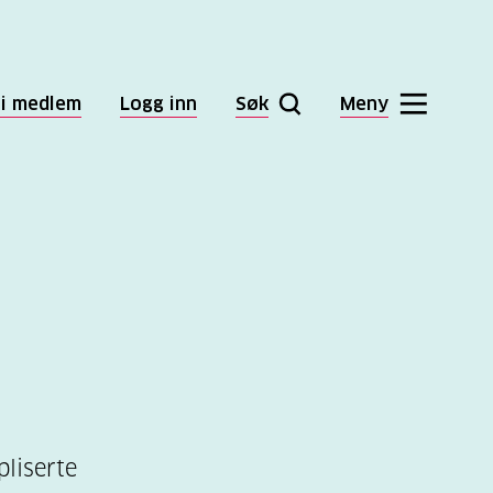
li medlem
Logg inn
Søk
Meny
pliserte