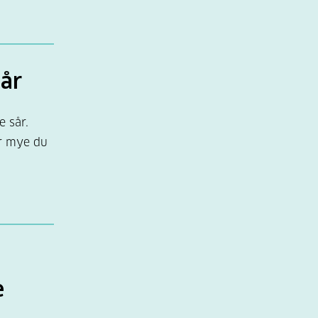
mer
sår
e sår.
er mye du
lstander
esvikt
eller
e