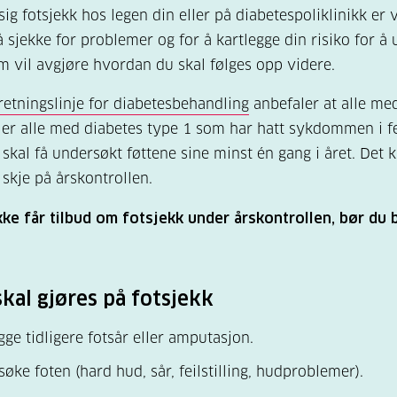
ig fotsjekk hos legen din eller på diabetespoliklinikk er v
å sjekke for problemer og for å kartlegge din risiko for å 
om vil avgjøre hvordan du skal følges opp videre.
retningslinje for diabetesbehandling
anbefaler at alle me
ller alle med diabetes type 1 som har hatt sykdommen i f
 skal få undersøkt føttene sine minst én gang i året. Det 
skje på årskontrollen.
kke får tilbud om fotsjekk under årskontrollen, bør du
skal gjøres på fotsjekk
gge tidligere fotsår eller amputasjon.
øke foten (hard hud, sår, feilstilling, hudproblemer).