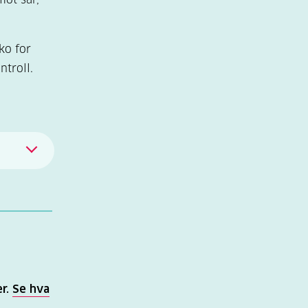
iko for
ntroll.
er.
Se hva