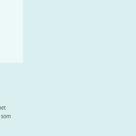
net
n som