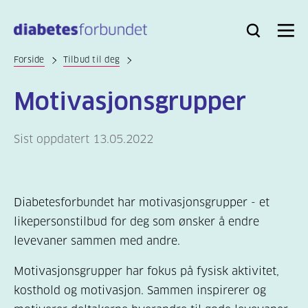
Til
hovedinnhold
Bli
Logg
Søk
Meny
medlem
inn
Forside
Tilbud til deg
Motivasjonsgrupper
Sist oppdatert 13.05.2022
Diabetesforbundet har motivasjonsgrupper - et
likepersonstilbud for deg som ønsker å endre
levevaner sammen med andre.
Motivasjonsgrupper har fokus på fysisk aktivitet,
kosthold og motivasjon. Sammen inspirerer og