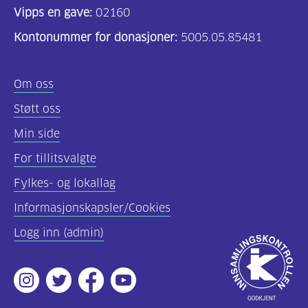
Vipps en gave:
02160
Kontonummer for donasjoner:
5005.05.85481
Om oss
Støtt oss
Min side
For tillitsvalgte
Fylkes- og lokallag
Informasjonskapsler/Cookies
Logg inn (admin)
Godkjent
av
Instagram
Twitter
Facebook
Youtube
Innsamlingsko