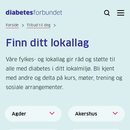
Til
hovedinnhold
Bli
Logg
Søk
Meny
medlem
inn
Forside
Tilbud til deg
Finn ditt lokallag
Våre fylkes- og lokallag gir råd og støtte til
alle med diabetes i ditt lokalmiljø. Bli kjent
med andre og delta på kurs, møter, trening og
sosiale arrangementer.
Agder
Akershus
Agder
Akershus