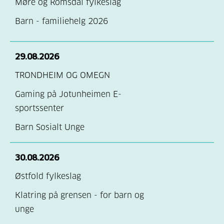
MIDTHORDLAND
Møre og Romsdal fylkeslag
HVILENDE
NORDFJORD
Barn - familiehelg 2026
NORDHORDLAND
29.08.2026
SUNNHORDLAND
TRONDHEIM OG OMEGN
VIK HVILENDE
Gaming på Jotunheimen E-
VOSS OG OMLAND
sportssenter
ØYGARDEN
Barn Sosialt Unge
ÅRDAL/LÆRDAL
(hvilende)
30.08.2026
Østfold fylkeslag
Klatring på grensen - for barn og
unge