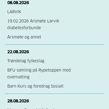
08.08.2026
ALTA OG OMEGN
VEST-LOFOTEN
GLOPPEN
ORKLAND OG
LARVIK
HVILENDE
VÅGAN Hvilende
OMEGN
19.02.2026 Årsmøte Larvik
HØYANGER OG
RISSA/LEKSVIK
diabetesforbunde
OMEGN
hvilende
Årsmøte og annet
INDRE
STEINKJER OG
HARDANGER
OMEGN
22.08.2026
HVILENDE
STJØRDAL OG
Trøndelag fylkeslag
KVAM OG JONDAL
OMEGN
BFU samling på Rypetoppen med
KVINNHERAD
TRONDHEIM OG
overnatting
HVILENDE
OMEGN
Barn Kurs og foredrag Sosialt
LEIKANGER,
VERDAL
SOGNDAL OG
YTRE NAMDAL
LUSTER
28.08.2026
ØRLAND-BJUGN