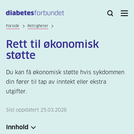
Til
hovedinnhold
Bli
Logg
Søk
Meny
medlem
inn
Forside
Rettigheter
Rett til økonomisk
støtte
Du kan få økonomisk støtte hvis sykdommen
din fører til tap av inntekt eller ekstra
utgifter.
Sist oppdatert 25.03.2026
Innhold