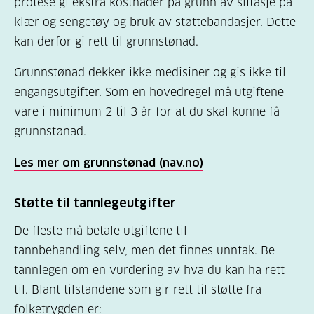
protese gi ekstra kostnader på grunn av slitasje på
klær og sengetøy og bruk av støttebandasjer. Dette
kan derfor gi rett til grunnstønad.
Grunnstønad dekker ikke medisiner og gis ikke til
engangsutgifter. Som en hovedregel må utgiftene
vare i minimum 2 til 3 år for at du skal kunne få
grunnstønad.
Les mer om grunnstønad (nav.no)
Støtte til tannlegeutgifter
De fleste må betale utgiftene til
tannbehandling selv, men det finnes unntak. Be
tannlegen om en vurdering av hva du kan ha rett
til. Blant tilstandene som gir rett til støtte fra
folketrygden er: