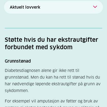
Aktuelt lovverk
De viktigste rettighetene for personer med
diabetes, har sin hjemmel i
Lov om
Folketrygd
. Folketrygden er en offentlig
ordning. Den skal sikre alle en viss økonomisk
Støtte hvis du har ekstrautgifter
trygghet ved alderdom, sykdom og andre
forbundet med sykdom
situasjoner hvor man ikke kan sørge for sitt
livsopphold ved eget arbeid.
Grunnstønad
Diabetesdiagnosen alene gir ikke rett til
grunnstønad. Men du kan ha rett til stønad hvis du
har nødvendige løpende ekstrautgifter på grunn av
sykdommen.
For eksempel vil amputasjon av føtter og bruk av