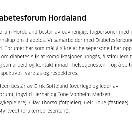
abetesforum Hordaland
orum Hordaland består av uavhengige fagpersoner med i
nnskap om diabetes. Vi samarbeider med Diabetesforbun
. Forumet har som mål å sikre at helsepersonell har opp
om diabetes slik at komplikasjoner unngås, å stimulere t
ig samarbeid og kontakt innad i helsetjenesten – og å se ti
spektivet ivaretas og respekteres.
een består av Eirik Søfteland (overlege og leder av
forum), Ingvild Hernar og Tone Vonheim Madsen
ykepleiere), Olav Thorsø (fotpleier), Geir Thue (fastlege)
Myrtvedt (brukerrepresentant).