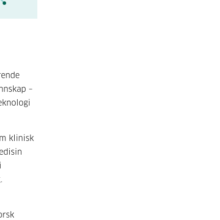
rende
unnskap –
eknologi
m klinisk
edisin
i
.
orsk