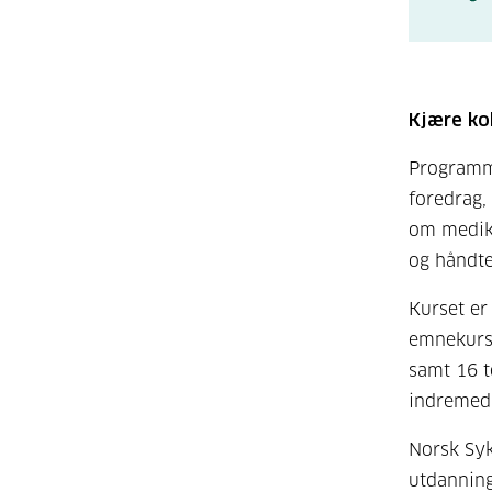
Kjære kol
Programme
foredrag,
om medik
og håndte
Kurset er
emnekurs 
samt 16 te
indremedi
Norsk Syk
utdanning