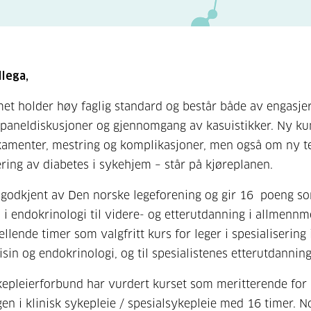
lega,
t holder høy faglig standard og består både av engasje
 paneldiskusjoner og gjennomgang av kasuistikker. Ny k
amenter, mestring og komplikasjoner, men også om ny t
ring av diabetes i sykehjem – står på kjøreplanen.
 godkjent av Den norske legeforening og gir 16 poeng so
i endokrinologi til videre- og etterutdanning i allmennm
llende timer som valgfritt kurs for leger i spesialisering 
sin og endokrinologi, og til spesialistenes etterutdanning
epleierforbund har vurdert kurset som meritterende for
en i klinisk sykepleie / spesialsykepleie med 16 timer. N