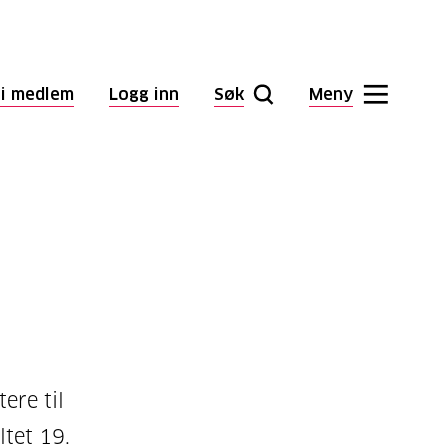
li medlem
Logg inn
Søk
Meny
ere til
ltet 19.