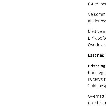
fotterape
Velkommen
gleder oss
Med vennl
Eirik Søf
Overlege,
Last ned
Priser o
Kursavgif
kursavgift
*Inkl. bes
Overnatti
Enkeltrom