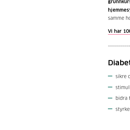
grunnkurs
hjemmesy
samme hote
Vi har 10
__________
Diabe
sikre 
stimul
bidra 
styrke