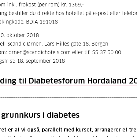
m inkl. frokost (per rom) kr. 1369,-
ng bestiller du direkte hos hotellet på e-post eller telefo
okingkode: BDIA 191018
20. oktober 2018
ell Scandic Ørnen, Lars Hilles gate 18, Bergen
rom: ornen@scandichotels.com eller tlf. 55 37 50 00
sfrist: 18. september 2018
ding til Diabetesforum Hordaland 2
________________________________________________________________
 grunnkurs i diabetes
ret er at vi også, parallelt med kurset, arrangerer et tr