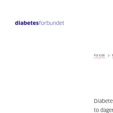
Til
hovedinnhold
Forside
Diabete
to dage