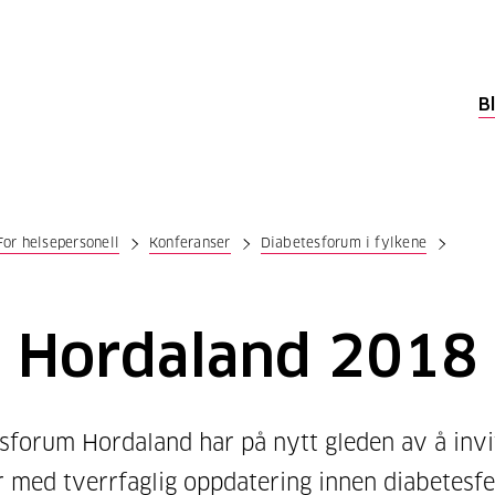
B
For helsepersonell
Konferanser
Diabetesforum i fylkene
Hordaland 2018
sforum Hordaland har på nytt gleden av å invit
r med tverrfaglig oppdatering innen diabetesfe