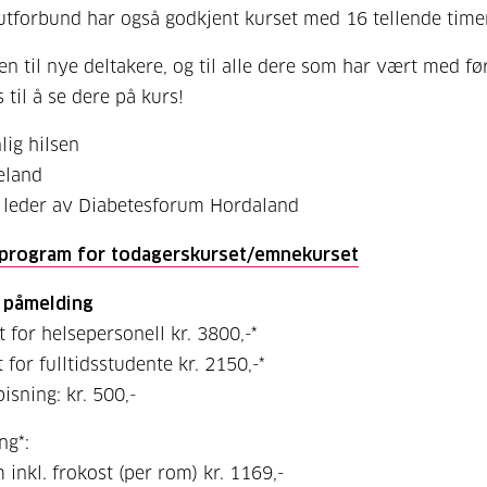
utforbund har også godkjent kurset med 16 tellende timer
 til nye deltakere, og til alle dere som har vært med før
 til å se dere på kurs!
ig hilsen
teland
 leder av Diabetesforum Hordaland
 program for todagerskurset/emnekurset
g påmelding
t for helsepersonell kr. 3800,-*
 for fulltidsstudente kr. 2150,-*
pisning: kr. 500,-
ng*:
 inkl. frokost (per rom) kr. 1169,-