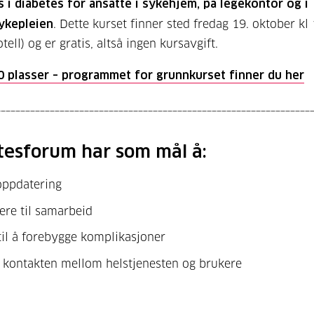
 i diabetes for ansatte i sykehjem, på legekontor og i
kepleien
. Dette kurset finner sted fredag 19. oktober kl
ll) og er gratis, altså ingen kursavgift.
0 plasser – programmet for grunnkurset finner du her
________________________________________________________________
tesforum har som mål å:
oppdatering
ere til samarbeid
til å forebygge komplikasjoner
 kontakten mellom helstjenesten og brukere