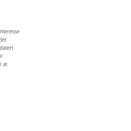
nteresse
det
datert
il
l at