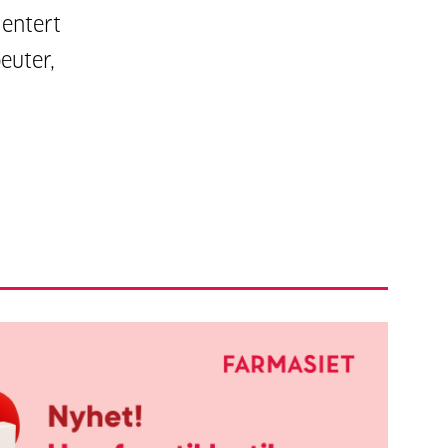
ientert
euter,