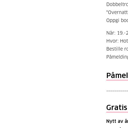
Dobbeltro
*Overnatti
Oppgi bo
Når: 19.-
Hvor: Hot
Bestille 
Påmelding
Påmel
__________
Gratis
Nytt av å