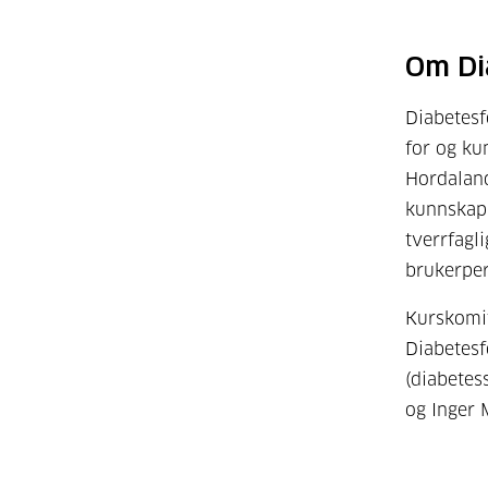
Om Di
Diabetesf
for og ku
Hordaland
kunnskap 
tverrfagl
brukerper
Kurskomit
Diabetes
(diabetess
og Inger 