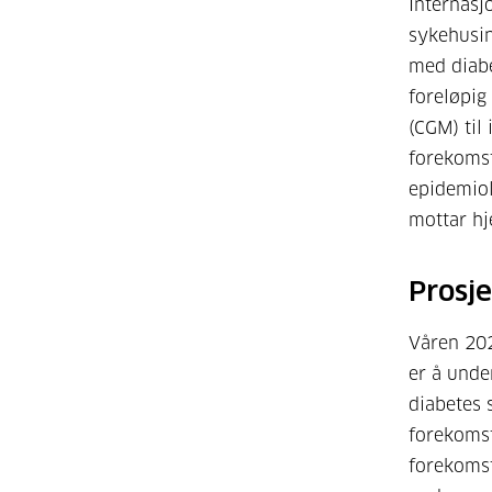
Internasj
sykehusin
med diabe
foreløpig
(CGM) til
forekomst
epidemiol
mottar hj
Prosj
Våren 202
er å unde
diabetes 
forekoms
forekomst