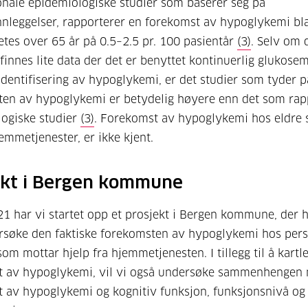
onale epidemiologiske studier som baserer seg på
nleggelser, rapporterer en forekomst av hypoglykemi bla
tes over 65 år på 0.5–2.5 pr. 100 pasientår
(3)
. Selv om 
 finnes lite data der det er benyttet kontinuerlig glukose
 identifisering av hypoglykemi, er det studier som tyder p
en av hypoglykemi er betydelig høyere enn det som rapp
ogiske studier
(3)
. Forekomst av hypoglykemi hos eldre
emmetjenester, er ikke kjent.
ekt i Bergen kommune
1 har vi startet opp et prosjekt i Bergen kommune, der 
rsøke den faktiske forekomsten av hypoglykemi hos per
som mottar hjelp fra hjemmetjenesten. I tillegg til å kartl
t av hypoglykemi, vil vi også undersøke sammenhengen
 av hypoglykemi og kognitiv funksjon, funksjonsnivå og 