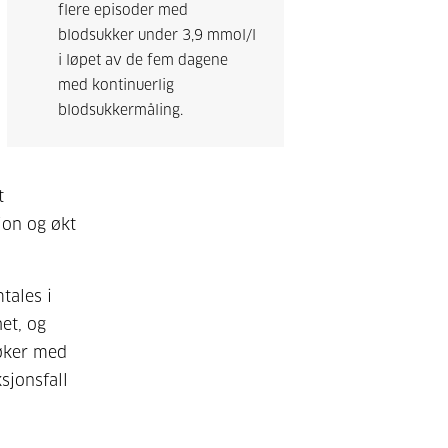
flere episoder med
blodsukker under 3,9 mmol/l
i løpet av de fem dagene
med kontinuerlig
blodsukkermåling.
t
jon og økt
tales i
et, og
 øker med
sjonsfall