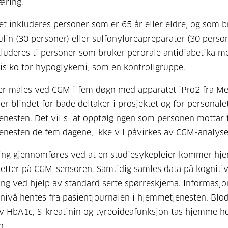
æring.
tet inkluderes personer som er 65 år eller eldre, og som 
ulin (30 personer) eller sulfonylureapreparater (30 person
nkluderes ti personer som bruker perorale antidiabetika m
isiko for hypoglykemi, som en kontrollgruppe.
r måles ved CGM i fem døgn med apparatet iPro2 fra Me
er blindet for både deltaker i prosjektet og for personalet
nesten. Det vil si at oppfølgingen som personen mottar 
nesten de fem dagene, ikke vil påvirkes av CGM-analyse
ng gjennomføres ved at en studiesykepleier kommer hje
setter på CGM-sensoren. Samtidig samles data på kogniti
ng ved hjelp av standardiserte spørreskjema. Informasj
nivå hentes fra pasientjournalen i hjemmetjenesten. Blod
v HbA1c, S-kreatinin og tyreoideafunksjon tas hjemme h
n.