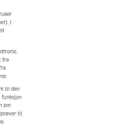
bruker
er). I
ed
dtronic.
 fra
fra
ne.
m til den
v funksjon
on om
prøver til
os