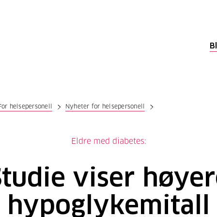
B
For helsepersonell
Nyheter for helsepersonell
Eldre med diabetes:
Studie viser høyer
hypoglykemitall