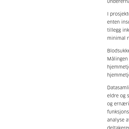
underern
I prosjek
enten ins
tillegg i
minimal r
Blodsukke
Målingen 
hjemmetje
hjemmetje
Datasamli
eldre og 
og ernæri
funksjons
analyse a
deltakere