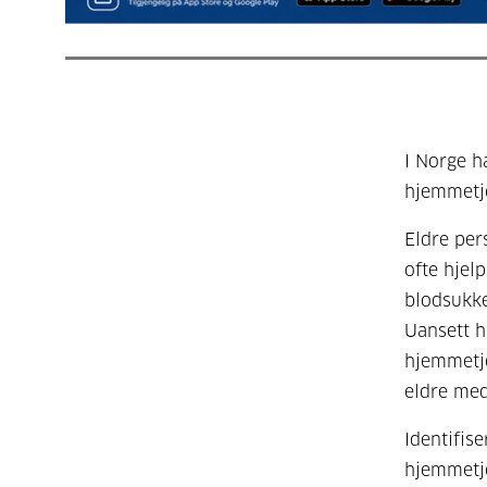
I Norge h
hjemmetje
Eldre per
ofte hjel
blodsukk
Uansett hv
hjemmetj
eldre med
Identifis
hjemmetje