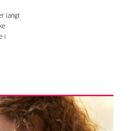
r langt
ke
e i