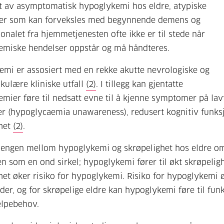
 av asymptomatisk hypoglykemi hos eldre, atypiske
r som kan forveksles med begynnende demens og
sonalet fra hjemmetjenesten ofte ikke er til stede når
emiske hendelser oppstår og må håndteres.
mi er assosiert med en rekke akutte nevrologiske og
kulære kliniske utfall
(2)
. I tillegg kan gjentatte
mier føre til nedsatt evne til å kjenne symptomer på lav
r (hypoglycaemia unawareness), redusert kognitiv funks
ghet
(2)
.
ngen mellom hypoglykemi og skrøpelighet hos eldre om
ren som en ond sirkel; hypoglykemi fører til økt skrøpeligh
het øker risiko for hypoglykemi. Risiko for hypoglykemi
der, og for skrøpelige eldre kan hypoglykemi føre til funk
elpebehov.