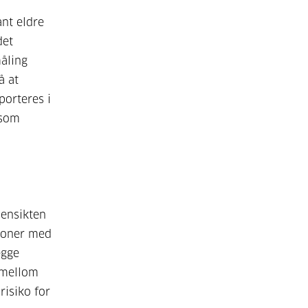
nt eldre
det
måling
å at
orteres i
 som
hensikten
soner med
egge
 mellom
risiko for