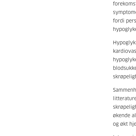
forekomst
symptome
fordi per
hypoglyk
Hypoglyke
kardiovas
hypoglyke
blodsukke
skrøpeli
Sammenhe
litteratu
skrøpelig
økende al
og økt hj