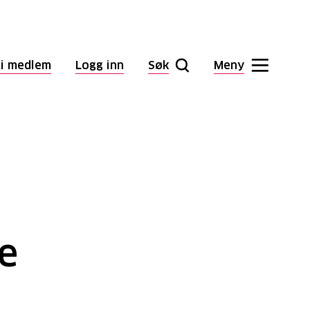
li medlem
Logg inn
Søk
Meny
e