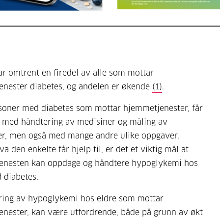
ar omtrent en firedel av alle som mottar
nester diabetes, og andelen er økende
(1)
.
soner med diabetes som mottar hjemmetjenester, får
p med håndtering av medisiner og måling av
er, men også med mange andre ulike oppgaver.
a den enkelte får hjelp til, er det et viktig mål at
enesten kan oppdage og håndtere hypoglykemi hos
 diabetes.
ering av hypoglykemi hos eldre som mottar
nester, kan være utfordrende, både på grunn av økt