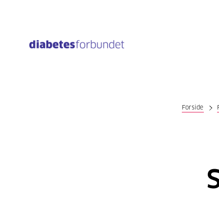
Til
hovedinnhold
Forside