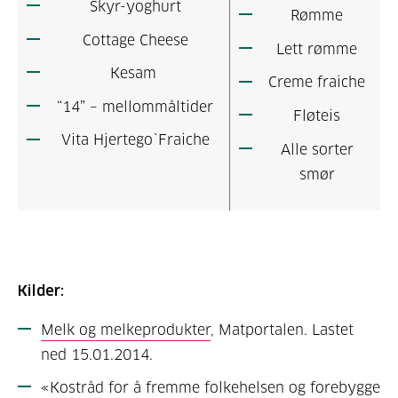
Skyr-yoghurt
Rømme
Cottage Cheese
Lett rømme
Kesam
Creme fraiche
“14” – mellommåltider
Fløteis
Vita Hjertego`Fraiche
Alle sorter
smør
Kilder:
Melk og melkeprodukter
, Matportalen. Lastet
ned 15.01.2014.
«Kostråd for å fremme folkehelsen og forebygge