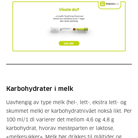
Karbohydrater i melk
Uavhengig av type melk (hel-, lett-, ekstra lett- og
skummet melk) er karbohydratnivået nokså likt. Per
100 ml/1 dl varierer det mellom 4,6 og 4,8 g
karbohydrat, hvorav mesteparten er laktose,
«melkesukker». Melk bør drikkes til måltider og