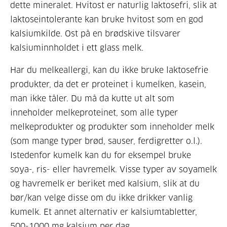
dette mineralet. Hvitost er naturlig laktosefri, slik at
laktoseintolerante kan bruke hvitost som en god
kalsiumkilde. Ost på en brødskive tilsvarer
kalsiuminnholdet i ett glass melk.
Har du melkeallergi, kan du ikke bruke laktosefrie
produkter, da det er proteinet i kumelken, kasein,
man ikke tåler. Du må da kutte ut alt som
inneholder melkeproteinet, som alle typer
melkeprodukter og produkter som inneholder melk
(som mange typer brød, sauser, ferdigretter o.l.).
Istedenfor kumelk kan du for eksempel bruke
soya-, ris- eller havremelk. Visse typer av soyamelk
og havremelk er beriket med kalsium, slik at du
bør/kan velge disse om du ikke drikker vanlig
kumelk. Et annet alternativ er kalsiumtabletter,
500-1000 mg kalsium per dag.