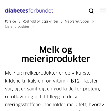
Til
hovedinnhold
Bli
Logg
Søk
Meny
medlem
inn
Forside
Kosthold og oppskrifter
Matvaregrupper
Meieriprodukter
Melk og
meieriprodukter
Melk og melkeprodukter er de viktigste
kildene til kalsium og vitamin B12 i kosten
vår, og er samtidig en god kilde for protein,
riboflavin og jod. I tillegg til disse
næringsstoffene inneholder melk fett, hvorav