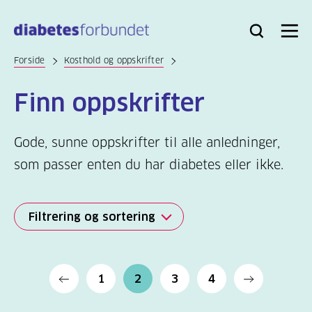
Til
hovedinnhold
Bli
Logg
Søk
Meny
medlem
inn
Forside
Kosthold og oppskrifter
Finn oppskrifter
Gode, sunne oppskrifter til alle anledninger,
som passer enten du har diabetes eller ikke.
Filtrering og sortering
Filtrering
Alle
1
2
3
4
(524)