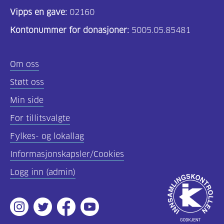
(29)
Vipps en gave:
02160
Bakverk
Kontonummer for donasjoner:
5005.05.85481
(54)
Drikke
Om oss
(9)
Støtt oss
Suppe
Min side
(43)
For tillitsvalgte
Frokost
Fylkes- og lokallag
(4)
Informasjonskapsler/Cookies
Lunsj
Logg inn (admin)
og
Godkjent
frokost
av
(105)
Instagram
Twitter
Facebook
Youtube
Innsamlingsko
Mellommåltid