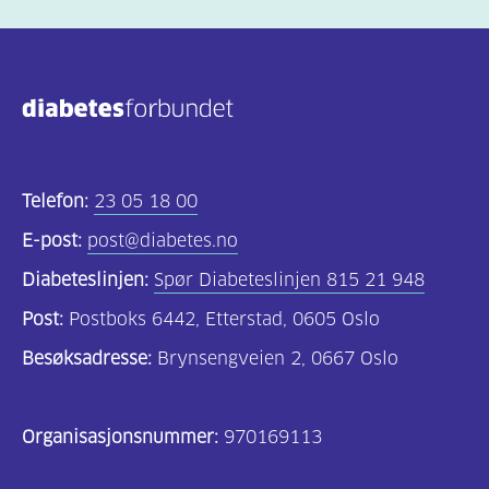
Middagsrett
(244)
Tilbehør
(72)
Salater
(47)
Telefon:
23 05 18 00
Forretter
E-post:
post@diabetes.no
(25)
Diabeteslinjen:
Spør Diabeteslinjen 815 21 948
Småretter
Post:
Postboks 6442, Etterstad, 0605 Oslo
(118)
Besøksadresse:
Brynsengveien 2, 0667 Oslo
Dessert
(41)
Organisasjonsnummer:
970169113
Kaker