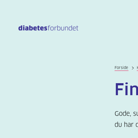
Til
hovedinnhold
Forside
Fi
Gode, s
du har d