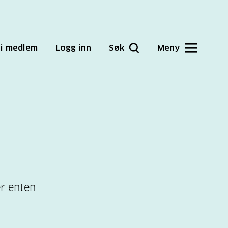
li medlem
Logg inn
Søk
Meny
er enten