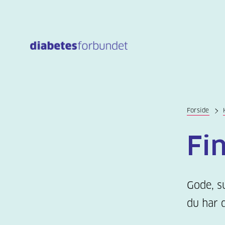
Til
hovedinnhold
Forside
Fi
Gode, s
du har d