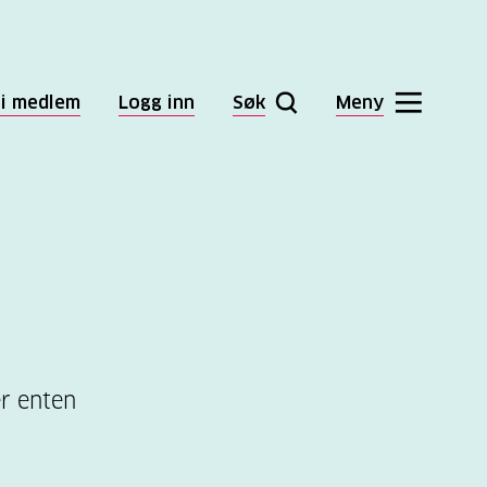
li medlem
Logg inn
Søk
Meny
er enten