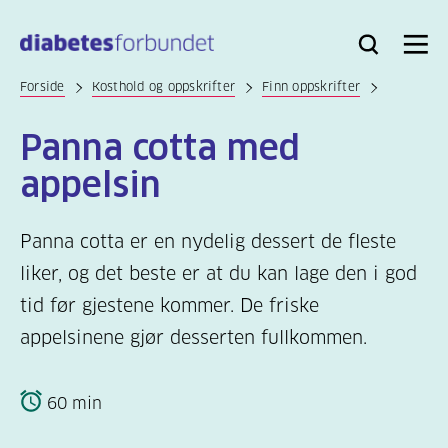
Til
hovedinnhold
Bli
Logg
Søk
Meny
medlem
inn
Forside
Kosthold og oppskrifter
Finn oppskrifter
Panna cotta med
appelsin
Panna cotta er en nydelig dessert de fleste
liker, og det beste er at du kan lage den i god
tid før gjestene kommer. De friske
appelsinene gjør desserten fullkommen.
60 min