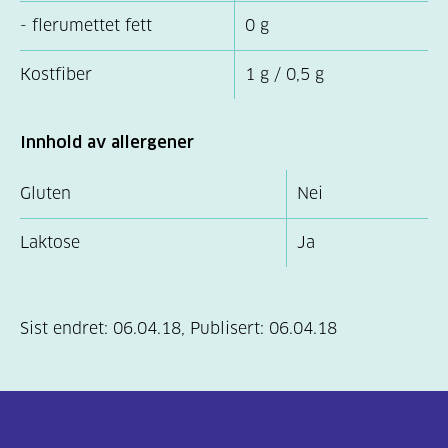
- flerumettet fett
0 g
Kostfiber
1 g / 0,5 g
Innhold av allergener
Gluten
Nei
Laktose
Ja
Sist endret:
06.04.18
,
Publisert:
06.04.18