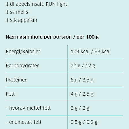
1 dl appelsinsaft, FUN light
1 ss melis
1 stk appelsin
Næringsinnhold per porsjon / per 100 g
Energi/Kalorier
109 kcal / 63 kcal
Karbohydrater
20 g / 12 g
Proteiner
6 g / 3,5 g
Fett
4 g / 2,5 g
- hvorav mettet fett
3 g / 2 g
- enumettet fett
0,5 g / 0,2 g