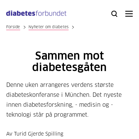
Til
hovedinnhold
Bli
Logg
Søk
Meny
medlem
inn
Forside
Nyheter om diabetes
Sammen mot
diabetesgåten
Denne uken arrangeres verdens største
diabeteskonferanse i München. Det nyeste
innen diabetesforskning, - medisin og -
teknologi står på programmet.
Av Turid Gjerde Spilling