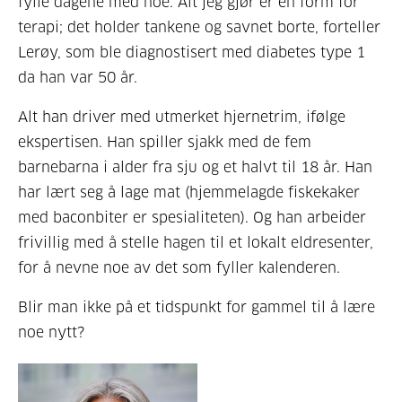
fylle dagene med noe. Alt jeg gjør er en form for
terapi; det holder tankene og savnet borte, forteller
Lerøy, som ble diagnostisert med diabetes type 1
da han var 50 år.
Alt han driver med utmerket hjernetrim, ifølge
ekspertisen. Han spiller sjakk med de fem
barnebarna i alder fra sju og et halvt til 18 år. Han
har lært seg å lage mat (hjemmelagde fiskekaker
med baconbiter er spesialiteten). Og han arbeider
frivillig med å stelle hagen til et lokalt eldresenter,
for å nevne noe av det som fyller kalenderen.
Blir man ikke på et tidspunkt for gammel til å lære
noe nytt?