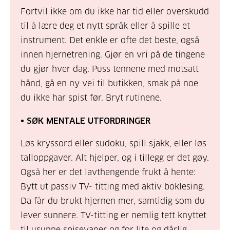
Fortvil ikke om du ikke har tid eller overskudd
til å lære deg et nytt språk eller å spille et
instrument. Det enkle er ofte det beste, også
innen hjernetrening. Gjør en vri på de tingene
du gjør hver dag. Puss tennene med motsatt
hånd, gå en ny vei til butikken, smak på noe
du ikke har spist før. Bryt rutinene.
• SØK MENTALE UTFORDRINGER
Løs kryssord eller sudoku, spill sjakk, eller løs
talloppgaver. Alt hjelper, og i tillegg er det gøy.
Også her er det lavthengende frukt å hente:
Bytt ut passiv TV- titting med aktiv boklesing.
Da får du brukt hjernen mer, samtidig som du
lever sunnere. TV-titting er nemlig tett knyttet
til usunne spisevaner og for lite og dårlig