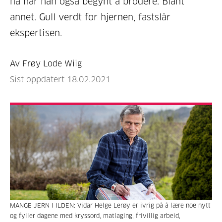
nå har han også begynt å brodere. Blant
annet. Gull verdt for hjernen, fastslår
ekspertisen.
Av Frøy Lode Wiig
Sist oppdatert 18.02.2021
MANGE JERN I ILDEN: Vidar Helge Lerøy er ivrig på å lære noe nytt
og fyller dagene med kryssord, matlaging, frivillig arbeid,