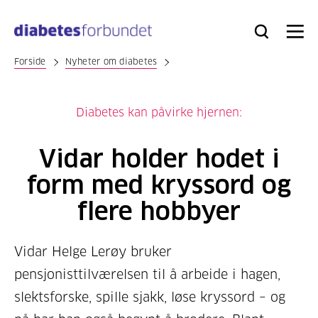
Til
hovedinnhold
Bli
Logg
Søk
Meny
medlem
inn
Forside
Nyheter om diabetes
Diabetes kan påvirke hjernen:
Vidar holder hodet i
form med kryssord og
flere hobbyer
Vidar Helge Lerøy bruker
pensjonisttilværelsen til å arbeide i hagen,
slektsforske, spille sjakk, løse kryssord – og