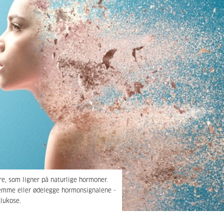
 som ligner på naturlige hormoner.
hemme eller ødelegge hormonsignalene -
glukose.