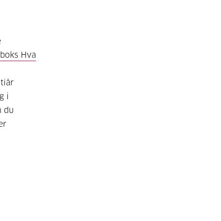
e
aboks Hva
tiår
g i
n du
er