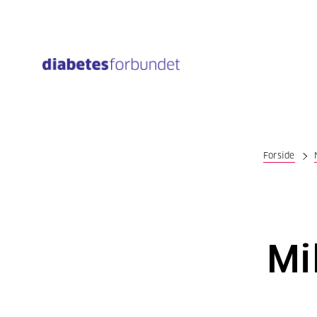
Til
hovedinnhold
Forside
Mil