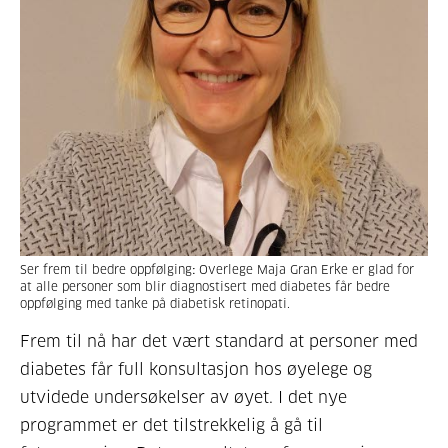
Ser frem til bedre oppfølging
Overlege Maja
Gran Erke er glad for
:
at alle personer som blir diagnostisert med diabetes får bedre
oppfølging med tanke på diabetisk retinopati.
Frem til nå har
det vært standard at personer med
diabetes får full konsultasjon hos øyelege og
utvidede undersøkelser av øyet. I det nye
programmet er det tilstrekkelig å gå til