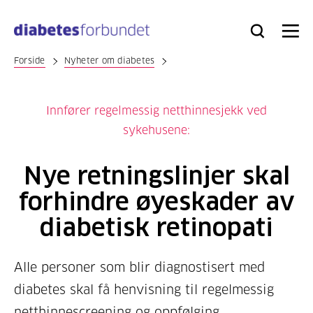
Til
hovedinnhold
Bli
Logg
Søk
Meny
medlem
inn
Forside
Nyheter om diabetes
Innfører regelmessig netthinnesjekk ved
sykehusene:
Nye retningslinjer skal
forhindre øyeskader av
diabetisk retinopati
Alle personer som blir diagnostisert med
diabetes skal få henvisning til regelmessig
netthinnescreening og oppfølging.