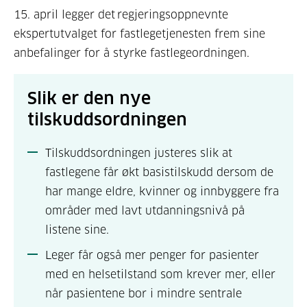
15.
april legger det regjeringsoppnevnte
ekspertutvalget for fastlegetjenesten frem sine
anbefalinger for å styrke fastlegeordningen.
Slik er den nye
tilskuddsordningen
T
ilskuddsordningen
juster
es
slik at
fastlegene får
økt
basistilskudd
dersom de
har
mange eldr
e
, kvinner og innbyggere fra
områder med
lavt utdanningsnivå
på
listene sine
.
Leger får også mer penger for pasienter
med en helsetilstand som krever mer, eller
når pasientene bor i mindre sentrale