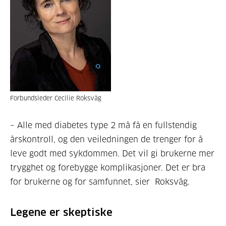
Forbundsleder Cecilie Roksvåg
–
A
lle med diabetes type 2
må få en
fullstendig
årskontroll
,
og den veiledningen de trenger for å
leve godt med sykdommen.
D
et vil gi brukerne mer
trygghet og
forebygge
komplikasjoner. Det er bra
for brukerne og for samfunnet
, sier
Roksvåg
.
Legene er skeptiske