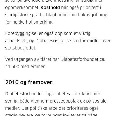
saker på agendaen. Egenmestring får stadig mer
oppmerksomhet.
Kosthold
blir også prioritert i
stadig større grad – blant annet med aktiv jobbing
for nøkkelhullsmerking.
Forebygging seiler også opp som et viktig
arbeidsfelt, og Diabetesrisiko-testen får midler over
statsbudsjettet.
Ved utgangen av tiåret har Diabetesforbundet ca.
41.500 medlemmer.
2010 og framover:
Diabetesforbundet– og diabetes –blir klart mer
synlig, både gjennom presseoppslag og på sosiale
medier. Det politiske arbeidet prioriteres også
stadig høyere, og forbundet inviteres til både