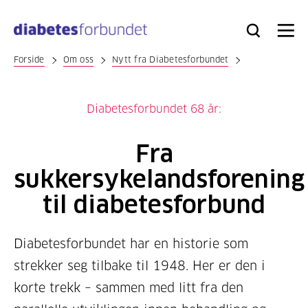
Til
hovedinnhold
Bli
Logg
Søk
Meny
medlem
inn
Forside
Om oss
Nytt fra Diabetesforbundet
Diabetesforbundet 68 år:
Fra
sukkersykelandsforening
til diabetesforbund
Diabetesforbundet har en historie som
strekker seg tilbake til 1948. Her er den i
korte trekk – sammen med litt fra den