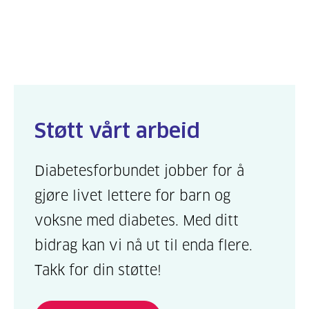
Diabetesforbundets innspill til
«Anbefalinger om regulering av
mobiler og smartklokker i skolen»
Støtt vårt arbeid
Diabetesforbundet viser til
Utdanningsdirektoratets arbeid med
Diabetesforbundet jobber for å
anbefalinger om regulering av
gjøre livet lettere for barn og
mobiler og smartklokker i skolen, og
ber om at det legges tydelige føringer
voksne med diabetes. Med ditt
for hvilke unntak som skal gjelde i
bidrag kan vi nå ut til enda flere.
ordensreglementene på skolene, og
Takk for din støtte!
hvordan disse unntakene
kommuniseres ut til ansatte og