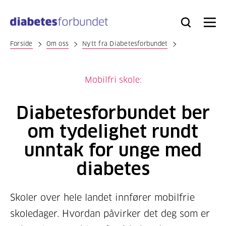
Til
hovedinnhold
Bli
Logg
Søk
Meny
medlem
inn
Forside
Om oss
Nytt fra Diabetesforbundet
Mobilfri skole:
Diabetesforbundet ber
om tydelighet rundt
unntak for unge med
diabetes
Skoler over hele landet innfører mobilfrie
skoledager. Hvordan påvirker det deg som er