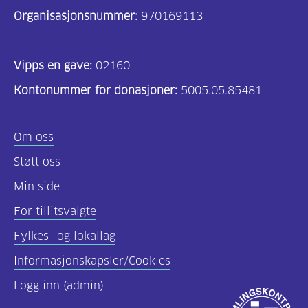
Organisasjonsnummer:
for at eleven skal ha best mulig
970169113
utbytte av utdanningen. Både høyt og
lavt blodsukker påvirker
Vipps en gave:
02160
konsentrasjonsevnen. Blodsukkeret
Kontonummer for donasjoner:
5005.05.85481
påvirkes ikke bare av mat, men også
av hormoner, stress, følelser, annen
sykdom og aktivitet. Eleven må ta
Om oss
mange avgjørelser i løpet av en dag
Støtt oss
for å regulere blodsukkeret så godt
Min side
som mulig. Diabetesforbundet ønsker
å informere om dette slik at
For tillitsvalgte
enkeltelever og deres foresatte
Fylkes- og lokallag
slipper å diskutere med ansatte på
Informasjonskapsler/Cookies
skolene for å kunne benytte
Logg inn (admin)
hjelpemidlene de trenger for å leve
Godkjent
best mulig med en krevende kronisk