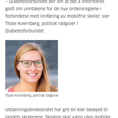
– Diabe
t
esforbundet
ber om at
det
å
informere
s
godt om unntakene
for de nye ordensregle
ne i
forbindelse med innføring av mobilfrie skoler, sier
Thale Kvernberg, politisk rådgiver i
Diabetesforbundet.
Thale Kvernberg, politisk rådgiver
Utdanningsdirektoratet har gitt en klar beskjed til
landets skoleeiere: Skolene skal være uten mobiler.