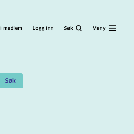
li medlem
Logg inn
Søk
Meny
Søk