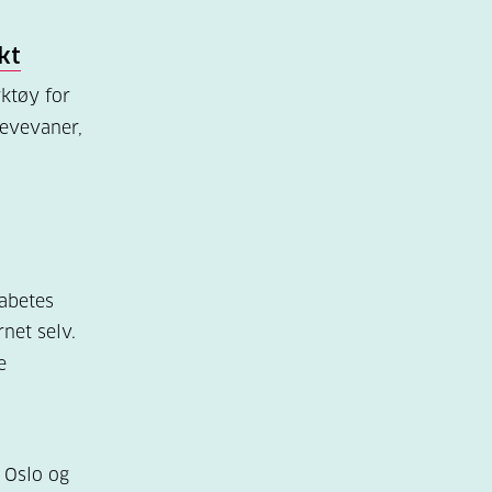
kt
rktøy for
levevaner,
abetes
net selv.
e
 Oslo og