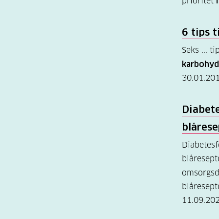
prioritet
i
6 tips 
Seks ... t
karbohyd
30.01.20
Diabet
blåres
Diabetes
blåresept
omsorgsde
blåresept
11.09.20