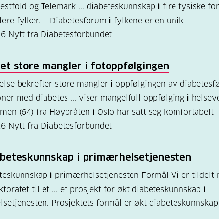
Vestfold og Telemark ... diabeteskunnskap
i
fire fysiske f
flere fylker. – Diabetesforum
i
fylkene er en unik
26
Nytt fra Diabetesforbundet
et store mangler
i
fotoppfølgingen
lse bekrefter store mangler
i
oppfølgingen av diabetesfø
ner med diabetes ... viser mangelfull oppfølging
i
helseve
imen (64) fra Høybråten
i
Oslo har satt seg komfortabelt
26
Nytt fra Diabetesforbundet
abeteskunnskap
i
primærhelsetjenesten
eteskunnskap
i
primærhelsetjenesten Formål Vi er tildelt 
toratet til et ... et prosjekt for økt diabeteskunnskap
i
setjenesten. Prosjektets formål er økt diabeteskunnskap