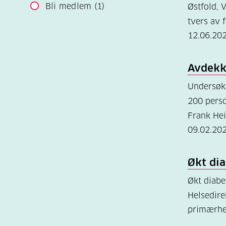
Bli medlem
(1)
Østfold, 
tvers av 
12.06.20
Avdekk
Undersøke
200 perso
Frank He
09.02.20
Økt di
Økt diab
Helsedirek
primærhel