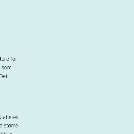
tere for
le som
 Det
Diabetes
å større