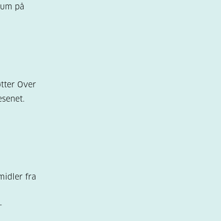
orum på
tter Over
senet.
midler fra
-