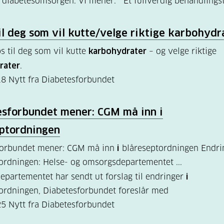
diabetesomsorgen. Vi mener: Et fullverdig behandlings
til deg som vil kutte/velge riktige
karbohydr
ips til deg som vil kutte
karbohydrater
– og velge riktige
rater
.
18
Nytt fra Diabetesforbundet
esforbundet mener: CGM må inn
i
eptordningen
forbundet mener: CGM må inn
i
blåreseptordningen Endr
ordningen: Helse- og omsorgsdepartementet ...
partementet har sendt ut forslag til endringer
i
ordningen, Diabetesforbundet foreslår med
25
Nytt fra Diabetesforbundet