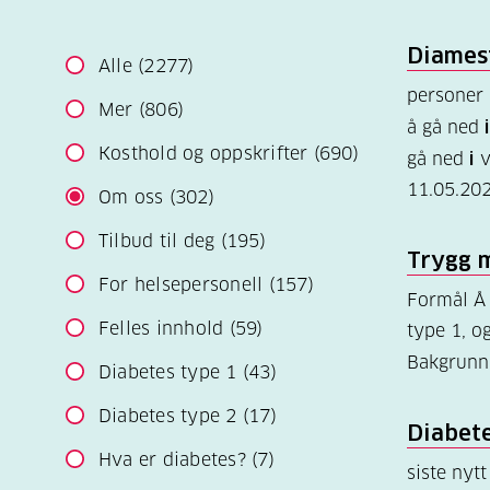
Diamest
Alle
(2277)
personer
Mer
(806)
å gå ned
i
Kosthold og oppskrifter
(690)
gå ned
i
v
11.05.20
Om oss
(302)
Tilbud til deg
(195)
Trygg 
For helsepersonell
(157)
Formål Å 
Felles innhold
(59)
type 1, o
Bakgrun
Diabetes type 1
(43)
Diabetes type 2
(17)
Diabet
Hva er diabetes?
(7)
siste nyt