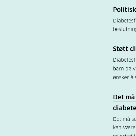
Politis
Diabetes
beslutnin
Støtt 
Diabetes
barn og 
ønsker å 
Det må 
diabet
Det må se
kan være 