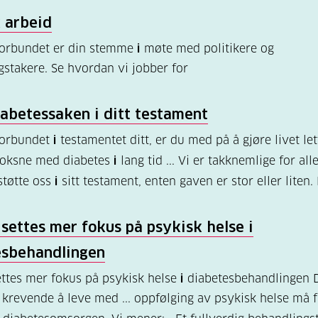
k arbeid
forbundet er din stemme
i
møte med politikere og
gstakere. Se hvordan vi jobber for
diabetessaken
i
ditt testament
forbundet
i
testamentet ditt, er du med på å gjøre livet let
voksne med diabetes
i
lang tid ... Vi er takknemlige for al
støtte oss
i
sitt testament, enten gaven er stor eller liten.
settes mer fokus på psykisk helse
i
esbehandlingen
ttes mer fokus på psykisk helse
i
diabetesbehandlingen 
krevende å leve med ... oppfølging av psykisk helse må f