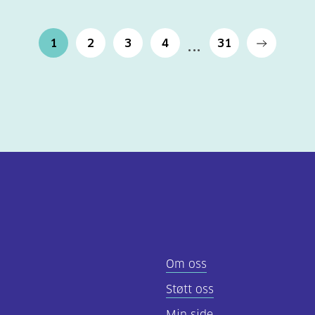
1
2
3
4
31
Om oss
Støtt oss
Min side