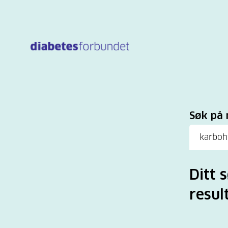
Til
hovedinnhold
Sø
Søk på 
Ditt 
resul