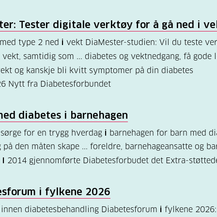
er: Tester digitale verktøy for å gå ned
i
ve
 med type 2 ned
i
vekt DiaMester-studien: Vil du teste ve
vekt, samtidig som ... diabetes og vektnedgang, få gode 
ekt og kanskje bli kvitt symptomer på din diabetes
26
Nytt fra Diabetesforbundet
med diabetes
i
barnehagen
sørge for en trygg hverdag
i
barnehagen for barn med di
g på den måten skape ... foreldre, barnehageansatte og bar
n
I
2014 gjennomførte Diabetesforbudet det Extra-støtted
esforum
i
fylkene 2026
t innen diabetesbehandling Diabetesforum
i
fylkene 2026: