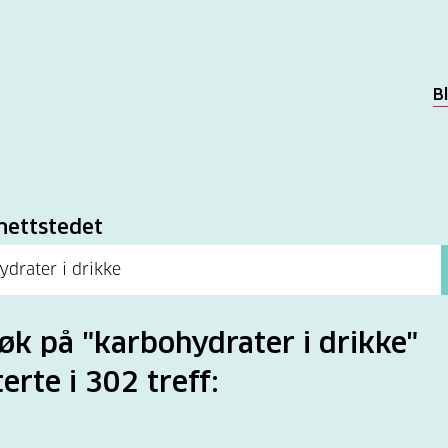
B
k
nettstedet
søk på "karbohydrater i drikke"
terte i 302 treff: