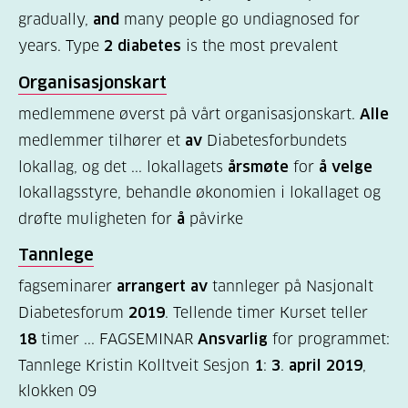
gradually,
and
many people go undiagnosed for
diabetes?
years. Type
2 diabetes
is the most prevalent
(9)
Organisasjonskart
Bli
medlemmene øverst på vårt organisasjonskart.
Alle
medlem
medlemmer tilhører et
av
Diabetesforbundets
(1)
lokallag, og det ... lokallagets
årsmøte
for
å velge
lokallagsstyre, behandle økonomien i lokallaget og
drøfte muligheten for
å
påvirke
Tannlege
fagseminarer
arrangert av
tannleger på Nasjonalt
Diabetesforum
2019
. Tellende timer Kurset teller
18
timer ... FAGSEMINAR
Ansvarlig
for programmet:
Tannlege Kristin Kolltveit Sesjon
1
:
3
.
april 2019
,
klokken 09