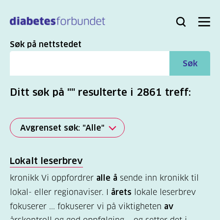
Til
hovedinnhold
Bli
Logg
Søk
Meny
medlem
inn
Søk
Søk på nettstedet
Søk
Ditt søk på "" resulterte i 2861 treff:
Avgrenset søk: "Alle"
Alle
Lokalt leserbrev
(2821)
kronikk Vi oppfordrer
alle å
sende inn kronikk til
Mer
lokal- eller regionaviser. I
årets
lokale leserbrev
(863)
fokuserer ... fokuserer vi på viktigheten
av