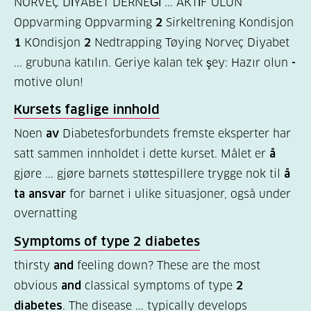
NORVEÇ DİYABET DERNEĞİ ... AKTİF OLUN
Oppvarming Oppvarming
2
Sirkeltrening Kondisjon
Felles
1
KOndisjon
2
Nedtrapping Tøying Norveç Diyabet
innhold
... grubuna katılın. Geriye kalan tek şey: Hazır olun
-
(68)
motive olun!
Diabetes
Kursets faglige innhold
type
Noen
av
Diabetesforbundets fremste eksperter har
1
satt sammen innholdet i dette kurset. Målet er
å
(56)
gjøre ... gjøre barnets støttespillere trygge nok til
å
Diabetes
ta ansvar
for barnet i ulike situasjoner, også under
overnatting
type
2
Symptoms of type
2
diabetes
(19)
thirsty
and
feeling down? These are the most
obvious
and
classical symptoms of type
2
Hva
diabetes
. The disease ... typically develops
er