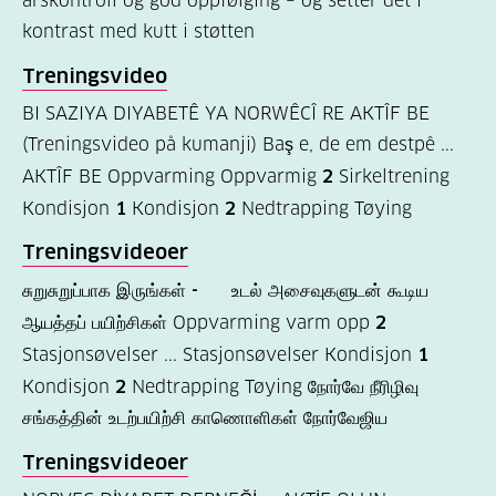
årskontroll og god oppfølging – og setter det i
Kosthold
kontrast med kutt i støtten
og
Treningsvideo
oppskrifter
BI SAZIYA DIYABETÊ YA NORWÊCÎ RE AKTÎF BE
(725)
(Treningsvideo på kumanji) Baş e, de em destpê ...
Tilbud
AKTÎF BE Oppvarming Oppvarmig
2
Sirkeltrening
til
Kondisjon
1
Kondisjon
2
Nedtrapping Tøying
deg
Treningsvideoer
(595)
சுறுசுறுப்பாக இருங்கள்
-
உடல் அசைவுகளுடன் கூடிய
Om
ஆயத்தப் பயிற்சிகள் Oppvarming varm opp
2
oss
Stasjonsøvelser ... Stasjonsøvelser Kondisjon
1
(316)
Kondisjon
2
Nedtrapping Tøying நோர்வே நீரிழிவு
சங்கத்தின் உடற்பயிற்சி காணொளிகள் நோர்வேஜிய
For
helsepersonell
Treningsvideoer
(169)