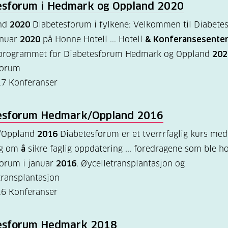
esforum i Hedmark og Oppland
2020
nd
2020
Diabetesforum i fylkene: Velkommen til Diabete
anuar
2020
på Honne Hotell ... Hotell
& Konferansesenter
 programmet for Diabetesforum Hedmark og Oppland
202
forum
17
Konferanser
esforum Hedmark/Oppland
2016
/Oppland
2016
Diabetesforum er et tverrrfaglig kurs med
ng om
å
sikre faglig oppdatering ... foredragene som ble h
forum i januar
2016
. Øycelletransplantasjon og
ransplantasjon
16
Konferanser
esforum Hedmark
2018