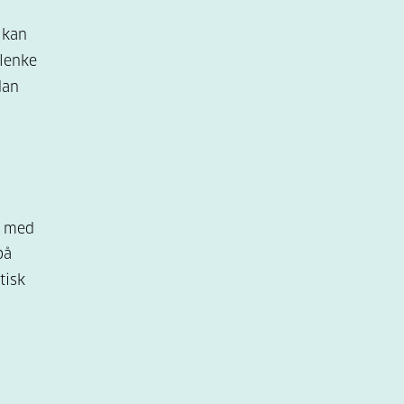
 kan
 lenke
dan
n med
på
tisk