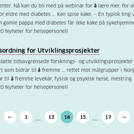
enter. Nå kan du bli med på webinar for
å
lære mer, for 
r eldre med diabetes ... kan spise kake. – En typisk ting v
 gamle pappa med diabetes får ikke kake på sykehjemm
20
Nyheter for helsepersonell
ordning for Utviklingsprosjekter
tøtte tidsavgrensede forsknings- og utviklingsprosjekter
r) som bidrar til
å
fremme ... rettet mot målgrupper i Norg
r til
å
fremme levekår, fysisk og psykisk helse, mestring
20
Nyheter for helsepersonell
1
13
14
15
17