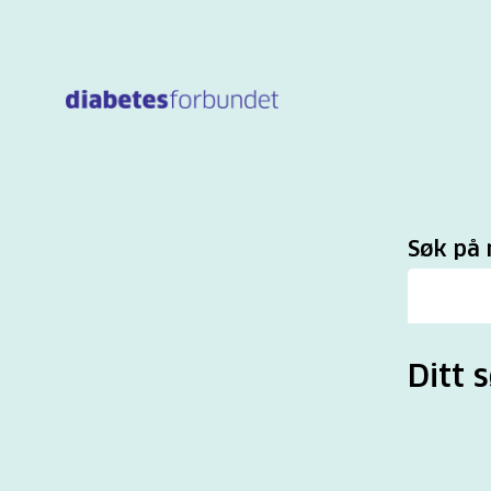
Til
hovedinnhold
Sø
Søk på 
Ditt 