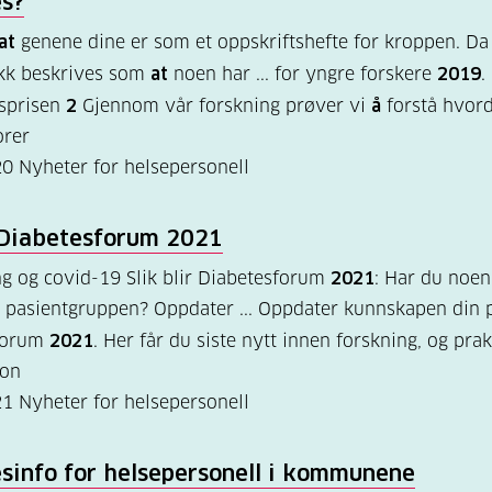
es?
at
genene dine er som et oppskriftshefte for kroppen. Da
ikk beskrives som
at
noen har ... for yngre forskere
2019
.
gsprisen
2
Gjennom vår forskning prøver vi
å
forstå hvor
orer
20
Nyheter for helsepersonell
Diabetesforum
2021
g og covid-19 Slik blir Diabetesforum
2021
: Har du noe
i pasientgruppen? Oppdater ... Oppdater kunnskapen din 
forum
2021
. Her får du siste nytt innen forskning, og prak
jon
21
Nyheter for helsepersonell
sinfo for helsepersonell i kommunene