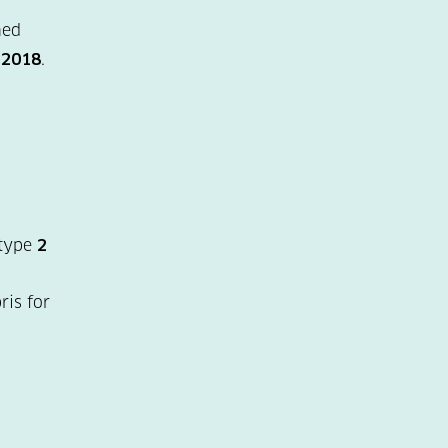
med
r
2018
.
 type
2
ris for