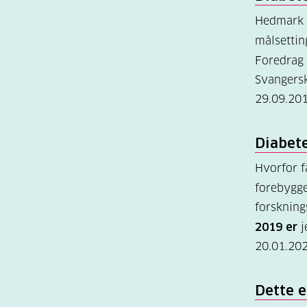
Hedmark 
målsetti
Foredrag
Svangers
29.09.20
Diabet
Hvorfor f
forebygge
forskning
2019 er
j
20.01.20
Dette 