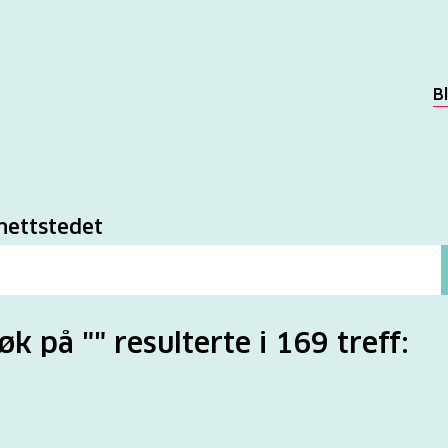
B
k
nettstedet
søk på "" resulterte i 169 treff: