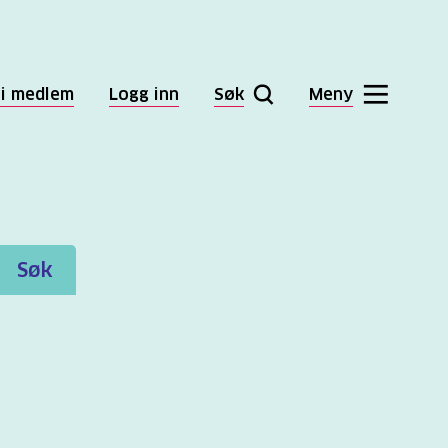
li medlem
Logg inn
Søk
Meny
Søk