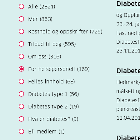
Diabet
Alle
(2821)
og Oppla
Mer
(863)
23.-24. j
Kosthold og oppskrifter
(725)
Last ned
Diabetes
Tilbud til deg
(595)
23.11.20
Om oss
(316)
For helsepersonell
(169)
Diabet
Felles innhold
(68)
Hedmark
målsetti
Diabetes type 1
(56)
Diabetes
Diabetes type 2
(19)
pankreast
12.04.20
Hva er diabetes?
(9)
Bli medlem
(1)
Diabet