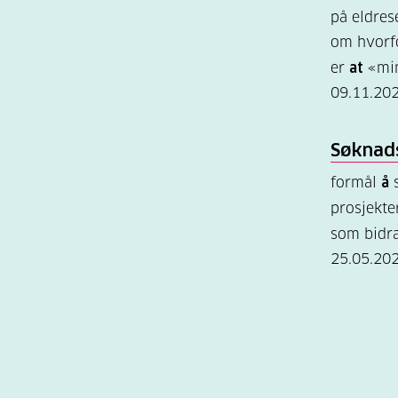
på eldres
om hvorfo
er
at
«min
09.11.20
Søknads
formål
å
s
prosjekte
som bidra
25.05.20