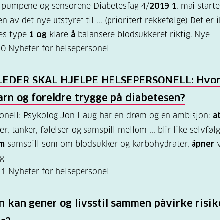
 pumpene og sensorene Diabetesfag 4/
2019 1
. mai starte
n av det nye utstyret til ... (prioritert rekkefølge) Det er 
es type
1 og
klare
å
balansere blodsukkeret riktig. Nye
20
Nyheter for helsepersonell
LEDER SKAL HJELPE HELSEPERSONELL: Hvo
arn og foreldre trygge på diabetesen?
onell: Psykolog Jon Haug har en drøm og en ambisjon:
a
r, tanker, følelser og samspill mellom ... blir like selvføl
om
samspill som om blodsukker og karbohydrater,
åpner
v
eg
21
Nyheter for helsepersonell
 kan gener og livsstil sammen påvirke risik