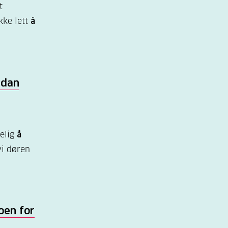
t
ikke lett
å
rdan
t
gelig
å
i døren
oen for