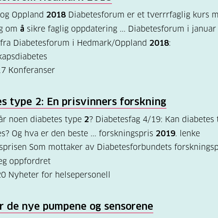
og Oppland
2018
Diabetesforum er et tverrrfaglig kurs 
ng om
å
sikre faglig oppdatering ... Diabetesforum i janua
 fra Diabetesforum i Hedmark/Oppland
2018
:
kapsdiabetes
17
Konferanser
es type
2
: En prisvinners forskning
år noen diabetes type
2
? Diabetesfag 4/19: Kan diabetes
s? Og hva er den beste ... forskningspris
2019
. lenke
sprisen Som mottaker av Diabetesforbundets forskningsp
eg oppfordret
20
Nyheter for helsepersonell
er de nye pumpene og sensorene