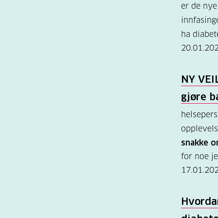
er de nye
innfasinge
ha diabet
20.01.20
NY VEI
gjøre b
helsepers
opplevelse
snakke 
for noe j
17.01.20
Hvordan