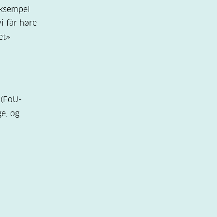
eksempel
i får høre
et»
 (FoU-
e, og