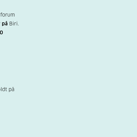
sforum
 på
Biri.
0
oldt på