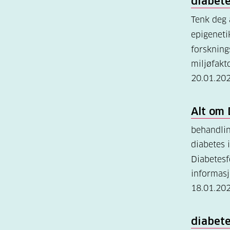
diabet
Tenk deg
epigenet
forsknin
miljøfakt
20.01.20
Alt
om 
behandlin
diabetes 
Diabetes
informas
18.01.20
diabete