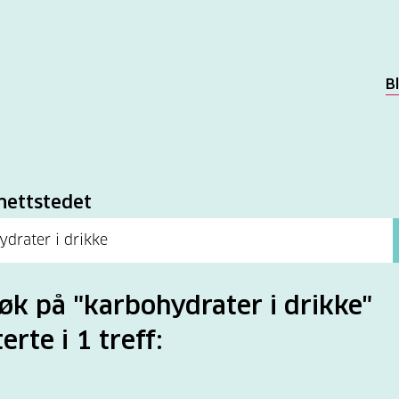
B
k
nettstedet
søk på "karbohydrater i drikke"
erte i 1 treff: