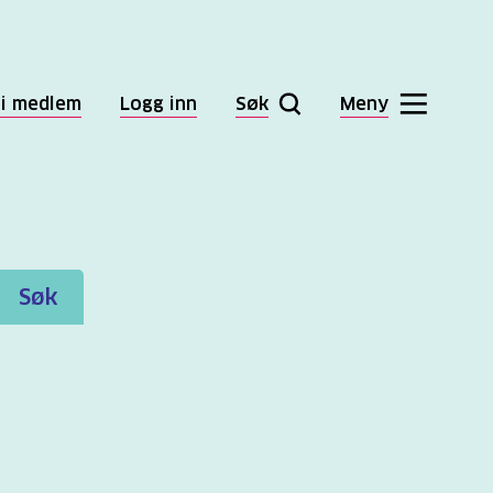
li medlem
Logg inn
Søk
Meny
Søk