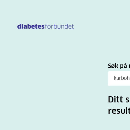
Til
hovedinnhold
Sø
Søk på 
Ditt 
result