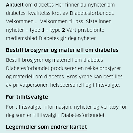
Kosthold
Aktuelt
om diabetes Her finner du nyheter om
og
diabetes, kvalitetssikret av Diabetesforbundet.
oppskrifter
Velkommen ... Velkommen til oss! Siste innen
nyheter – type
1
– type
2
Vårt prisbelønte
(725)
medlemsblad Diabetes gir deg nyheter
Tilbud
Bestill brosjyrer og materiell om diabetes
til
Bestill brosjyrer og materiell om diabetes
deg
Diabetesforbundet produserer en rekke brosjyrer
(591)
og materiell om diabetes. Brosjyrene kan bestilles
Om
av privatpersoner, helsepersonell og tillitsvalgte.
oss
For tillitsvalgte
(316)
For tillitsvalgte Informasjon, nyheter og verktøy for
For
deg som er tillitsvalgt i Diabetesforbundet.
helsepersonell
Legemidler som endrer kartet
(169)