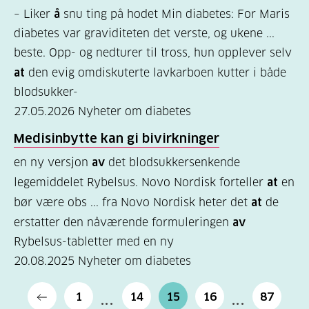
– Liker
å
snu ting på hodet Min diabetes: For Maris
diabetes var graviditeten det verste, og ukene ...
beste. Opp- og nedturer til tross, hun opplever selv
at
den evig omdiskuterte lavkarboen kutter i både
blodsukker-
27.05.2026
Nyheter om diabetes
Medisinbytte kan gi bivirkninger
en ny versjon
av
det blodsukkersenkende
legemiddelet Rybelsus. Novo Nordisk forteller
at
en
bør være obs ... fra Novo Nordisk heter det
at
de
erstatter den nåværende formuleringen
av
Rybelsus-tabletter med en ny
20.08.2025
Nyheter om diabetes
1
14
15
16
87