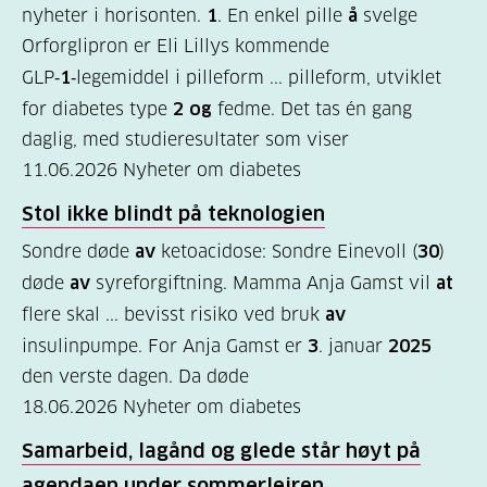
nyheter i horisonten.
1
. En enkel pille
å
svelge
Felles
Orforglipron er Eli Lillys kommende
innhold
GLP‑
1
‑legemiddel i pilleform ... pilleform, utviklet
for diabetes type
2 og
fedme. Det tas én gang
(68)
daglig, med studieresultater som viser
Diabetes
11.06.2026
Nyheter om diabetes
type
Stol ikke blindt på teknologien
1
Sondre døde
av
ketoacidose: Sondre Einevoll (
30
)
(56)
døde
av
syreforgiftning. Mamma Anja Gamst vil
at
Diabetes
flere skal ... bevisst risiko ved bruk
av
type
insulinpumpe. For Anja Gamst er
3
. januar
2025
2
den verste dagen. Da døde
18.06.2026
Nyheter om diabetes
(19)
Samarbeid, lagånd og glede står høyt på
Hva
agendaen
under sommerleiren
er