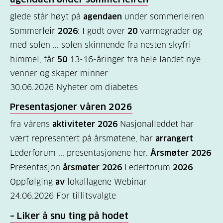
diabetes?
glede står høyt på
agendaen
under sommerleiren
Sommerleir
2026
: I godt over
20
varmegrader og
(9)
med solen ... solen skinnende fra nesten skyfri
Bli
himmel, får
50
13-16-åringer fra hele landet nye
medlem
venner og skaper minner
(1)
30.06.2026
Nyheter om diabetes
Presentasjoner våren
2026
fra vårens
aktiviteter 2026
Nasjonalleddet har
vært representert på årsmøtene, har
arrangert
Lederforum ... presentasjonene her.
Årsmøter 2026
Presentasjon
årsmøter 2026
Lederforum
2026
Oppfølging
av
lokallagene Webinar
24.06.2026
For tillitsvalgte
– Liker
å
snu ting på hodet