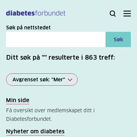
Til
hovedinnhold
Bli
Logg
Søk
Meny
medlem
inn
Søk
Søk på nettstedet
Søk
Ditt søk på "" resulterte i 863 treff:
Avgrenset søk: "Mer"
Alle
Min side
(2817)
Få oversikt over medlemskapet ditt i
Mer
Diabetesforbundet.
(863)
Nyheter om diabetes