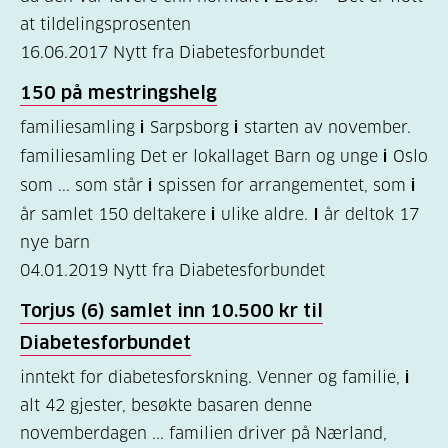
at tildelingsprosenten
er
16.06.2017
Nytt fra Diabetesforbundet
diabetes?
(7)
150 på mestringshelg
familiesamling
i
Sarpsborg
i
starten av november.
Bli
familiesamling Det er lokallaget Barn og unge
i
Oslo
medlem
som ... som står
i
spissen for arrangementet, som
i
(1)
år samlet 150 deltakere
i
ulike aldre.
I
år deltok 17
nye barn
04.01.2019
Nytt fra Diabetesforbundet
Torjus (6) samlet inn 10.500 kr til
Diabetesforbundet
inntekt for diabetesforskning. Venner og familie,
i
alt 42 gjester, besøkte basaren denne
novemberdagen ... familien driver på Nærland,