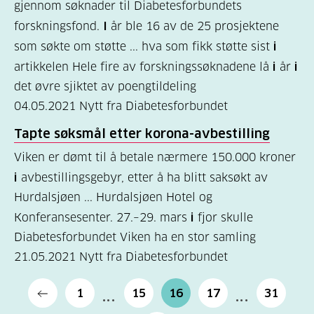
gjennom søknader til Diabetesforbundets
forskningsfond.
I
år ble 16 av de 25 prosjektene
som søkte om støtte ... hva som fikk støtte sist
i
artikkelen Hele fire av forskningssøknadene lå
i
år
i
det øvre sjiktet av poengtildeling
04.05.2021
Nytt fra Diabetesforbundet
Tapte søksmål etter korona-avbestilling
Viken er dømt til å betale nærmere 150.000 kroner
i
avbestillingsgebyr, etter å ha blitt saksøkt av
Hurdalsjøen ... Hurdalsjøen Hotel og
Konferansesenter. 27.–29. mars
i
fjor skulle
Diabetesforbundet Viken ha en stor samling
21.05.2021
Nytt fra Diabetesforbundet
1
15
16
17
31