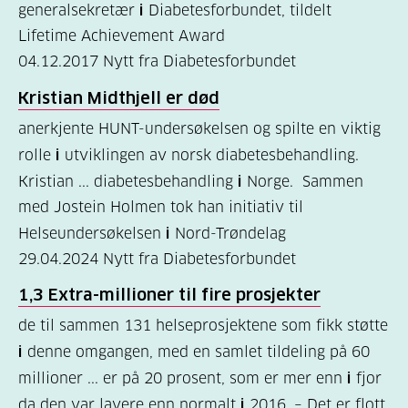
generalsekretær
i
Diabetesforbundet, tildelt
(157)
Lifetime Achievement Award
Felles
04.12.2017
Nytt fra Diabetesforbundet
innhold
Kristian Midthjell er død
(59)
anerkjente HUNT-undersøkelsen og spilte en viktig
rolle
i
utviklingen av norsk diabetesbehandling.
Diabetes
Kristian ... diabetesbehandling
i
Norge. Sammen
type
med Jostein Holmen tok han initiativ til
1
Helseundersøkelsen
i
Nord-Trøndelag
(43)
29.04.2024
Nytt fra Diabetesforbundet
Diabetes
1,3 Extra-millioner til fire prosjekter
type
de til sammen 131 helseprosjektene som fikk støtte
2
i
denne omgangen, med en samlet tildeling på 60
(17)
millioner ... er på 20 prosent, som er mer enn
i
fjor
Hva
da den var lavere enn normalt
i
2016. – Det er flott