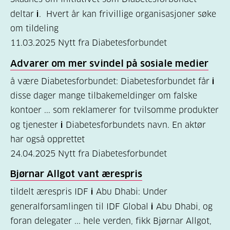
deltar
i
. Hvert år kan frivillige organisasjoner søke
Kosthold
om tildeling
og
11.03.2025
Nytt fra Diabetesforbundet
oppskrifter
Advarer om mer svindel på sosiale medier
(690)
å være Diabetesforbundet: Diabetesforbundet får
i
Om
disse dager mange tilbakemeldinger om falske
oss
kontoer ... som reklamerer for tvilsomme produkter
(302)
og tjenester
i
Diabetesforbundets navn. En aktør
har også opprettet
Tilbud
24.04.2025
Nytt fra Diabetesforbundet
til
deg
Bjørnar Allgot vant ærespris
(195)
tildelt ærespris IDF
i
Abu Dhabi: Under
generalforsamlingen til IDF Global
i
Abu Dhabi, og
For
foran delegater ... hele verden, fikk Bjørnar Allgot,
helsepersonell