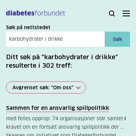
Til
hovedinnhold
Bli
Logg
Søk
Meny
medlem
inn
Søk
Søk på nettstedet
Søk
Ditt søk på "karbohydrater i drikke"
resulterte i 302 treff:
Avgrenset søk: "Om oss"
Alle
Sammen for en ansvarlig spillpolitikk
(2277)
med felles opprop: 74 organisasjoner står samlet
i
Mer
kravet om en fortsatt ansvarlig spillpolitikk der ...
(806)
Skaanes om initiativet som Diabetesforbundet